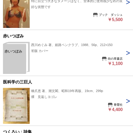
特に目立つ大きなダメージはなく、全体的に使用感少なめの良
好な状態です
ブック ダッシュ
￥5,500
赤いつぼみ
西川めぐみ 著、姫路ペンクラブ、1988、56p、212×150
初版 カバー
赤いつぼみ
街の草書店
￥1,100
医科学の三巨人
橋爪恵 著、潮文閣、昭和19年再版、19cm、299p
裸 見返しヨゴレ
青聲社
￥4,400
つくろい : 詩集