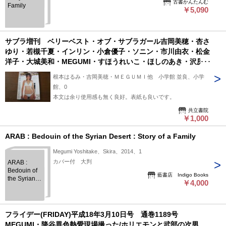
古書かんたんむ
Family
￥5,090
サブラ増刊 ベリーベスト・オブ・サブラガール吉岡美穂・杏さ
ゆり・若槻千夏・インリン・小倉優子・ソニン・市川由衣・松金
洋子・大城美和・MEGUMI・すほうれいこ・ほしのあき・沢尻エ
リカ・鈴木史華・熊田曜子 他 2003年2月9日
根本はるみ・吉岡美穂・ＭＥＧＵＭＩ他 小学館 並良、小学
館、0
本文は余り使用感も無く良好。表紙も良いです。
共立書院
￥1,000
ARAB : Bedouin of the Syrian Desert : Story of a Family
Megumi Yoshitake、Skira、2014、1
カバー付 大判
ARAB :
Bedouin of
藍書店 Indigo Books
the Syrian
￥4,000
Desert :
Story of a
Family
フライデー(FRIDAY)平成18年3月10日号 通巻1189号
MEGUMI・降谷異色熱愛現場撮った/ホリエモンと武部の次男