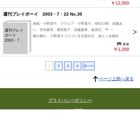
￥12,000
週刊プレイボーイ 2003・7・22 No.30
表紙・小野真弓 グラビア・小野真弓、MEGUMI、加藤あ
い、安倍麻美、栗田梨子、加藤夏希、集英社、平･･･
週刊プレイ
ボーイ
隅少擦れ、小野真弓コスプレ生写真付き、袋とじ未開封
2003・7・
夢屋
22 No.30
￥1,200
1
2
3
4
次へ>>
ページ上部へ戻る
プライバシーポリシー
よくある質問
特定商取引に関する法律に基づく表記