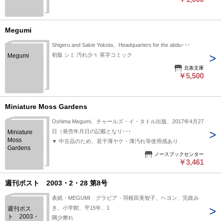
１月号
Megumi
Shigeru and Sakie Yokota、Headquarters for the abdu･･･
初版 シミ 汚れ少々 英字コミック
Megumi
北条文庫
￥5,500
Miniature Moss Gardens
Oshima Megumi、チャールズ・イ・タトル出版、2017年4月27
日（発売年月日の記載となり･･･
Miniature
Moss
▼ 中古品のため、若干薄ヤケ・薄汚れ等使用感あり
Gardens
ノースブックセンター
￥3,461
週刊ポスト 2003・2・28 第8号
表紙・MEGUMI グラビア・羽根田美智子、ヘヨン、完政み
き、小学館、平15年、1
週刊ポス
ト 2003・
隅少擦れ