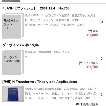
FLASH【フラッシュ】 2001.12.4 No.708
表紙・MEGUMI グラビア・米倉涼子、佐藤江梨子、紗川理
帆、牛川とこ、インリン、伊藤博子他、光文社･･･
FLASH【フ
ラッシ
隅少擦れ、ホッチキス小傷み、井川遥袋とじ未開封
ュ】
夢屋
2001.12.4
￥1,000
No.708
ダ・ヴィンチの春 : 句集
矢島惠 著、本阿弥書店、214p、20cm
函
ダ・ヴィン
チの春 : 句集
ライト古書店
￥1,700
[洋書] H-Transforms : Theory and Applications
Anatoly A. Kilbas, Megumi Saigo、CRC Press、2004、389･･･
英語。ハードカバー。 表紙にスレ、キズ。小口三方に薄く煤
ヨゴレ、一部少シミ。 本紙一部に鉛筆による線引・書込・丸
付ございます。
宮城)阿武隈書房