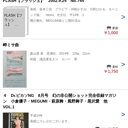
FLASH【フラッシュ】 2002.9.24 No.744
表紙・坂本三佳 グラビア・仲根かすみ、川村ひかる、モーニ
ング娘。、hitomi、光文社、平14年、1
FLASH【フ
ラッシ
隅少擦れ、MEGUMI袋とじ開封済み
ュ】
夢屋
2002.9.24
￥1,000
No.744
岬ミサ曲
森山恵 著、思潮社、2014年、126p、22cm
初版 識語署名入り カバー 帯
蒼枯
￥1,750
４ Dr.ピカソNG 8月号 幻の非公開ショット完全収録マガジ
ン 小倉優子・MEGUMI・萩原舞・風野舞子・黒沢愛 他
VOL.1
平成14年
表紙にスレ少がございます。