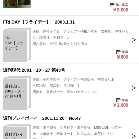
乳軍団9人最
第二書房
￥8,000
新ハミ乳8P/
「渦中」の
石井館長激
FRI DAY【フライデー】 2003.1.31
白180分!カ
ネオンナK-1
表紙・仲根かすみ グラビア・仲根かすみ、吉井怜、仲谷かお
俺の生き様
り、講談社、平15年、1
FRI
DAY【フラ
隅少擦れ、MEGUMI袋とじ開封済み
イデー】
夢屋
2003.1.31
￥800
週刊現代 2001・10・27 第43号
表紙・小向美奈子 グラビア・南野陽子、夢野まりあ、
MEGUMI、講談社、平13年、1
週刊現代
2001・10・
隅擦れ、裏表紙ヤケ・経年のヤケシミスレ
27 第43号
夢屋
￥1,000
週刊プレイボーイ 2001.11.20 No.47
表紙・瀬戸朝香 グラビア・瀬戸朝香、MEGUMI、今江千
佳、内藤陽子、韓国ヌード、鮎川あみ、集英社、･･･
週刊プレイ