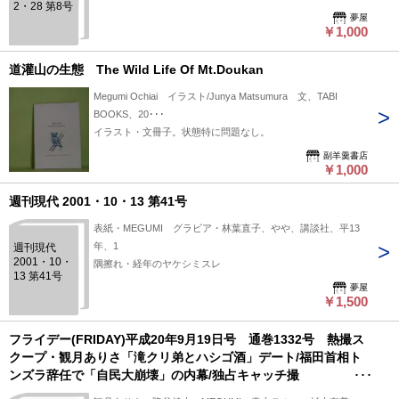
2・28 第8号
夢屋
￥1,000
道灌山の生態 The Wild Life Of Mt.Doukan
Megumi Ochiai イラスト/Junya Matsumura 文、TABI
BOOKS、20･･･
イラスト・文冊子。状態特に問題なし。
副羊羹書店
￥1,000
週刊現代 2001・10・13 第41号
表紙・MEGUMI グラビア・林葉直子、やや、講談社、平13
年、1
週刊現代
2001・10・
隅擦れ・経年のヤケシミスレ
13 第41号
夢屋
￥1,500
フライデー(FRIDAY)平成20年9月19日号 通巻1332号 熱撮ス
クープ・観月ありさ「滝クリ弟とハシゴ酒」デート/福田首相ト
ンズラ辞任で「自民大崩壊」の内幕/独占キャッチ撮
『DragonAsh』降谷「MEGUMIの知らない…大阪浮気現場」