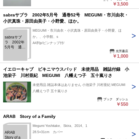
￥3,500
sabraサブラ 2002年5月号 通巻52号 MEGUMI・市川由衣・
小沢真珠・原田由美子・小野愛、ほか。
MEGUMI・市川由衣・小沢真珠・原田由美子・小野愛、ほ
か。、小学館、s
sabraサブ
ラ 2002年
A4判p/ピンナップ付/
5月号 通巻
光芳書店
52号
￥1,000
MEGUMI・
市川由衣・
小沢真珠・
イエローキャブ ビキニマウスパッド 未使用品 雑誌付録 小
原田由美
池栄子 川村亜紀 MEGUMI 八幡えつ子 五十嵐りさ
子・小野
愛、ほか。
未使用品 雑誌本体はありません 小池栄子 川村亜紀 MEGUMI
八幡えつ子 五十嵐りさ
ブック ダッシュ
￥550
ARAB Story of a Family
Megumi Yoshitake、Skira、2014、1
28.5×31cm カバー
ARAB
Story of a