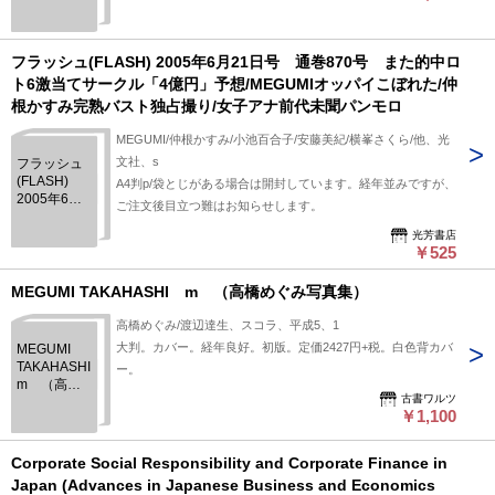
FOREVER（初
内幕/独占キ
版） 別冊ス
ャッチ撮
コラ11
『DragonAsh』
フラッシュ(FLASH) 2005年6月21日号 通巻870号 また的中ロ
降谷
「MEGUMI
ト6激当てサークル「4億円」予想/MEGUMIオッパイこぼれた/仲
の知らな
根かすみ完熟バスト独占撮り/女子アナ前代未聞パンモロ
い…大阪浮
気現場」
MEGUMI/仲根かすみ/小池百合子/安藤美紀/横峯さくら/他、光
文社、s
フラッシュ
(FLASH)
A4判p/袋とじがある場合は開封しています。経年並みですが、
2005年6月
ご注文後目立つ難はお知らせします。
21日号 通
巻870号 ま
光芳書店
￥525
た的中ロト6
激当てサー
クル「4億
MEGUMI TAKAHASHI m （高橋めぐみ写真集）
円」予
想/MEGUMI
高橋めぐみ/渡辺達生、スコラ、平成5、1
オッパイこ
大判。カバー。経年良好。初版。定価2427円+税。白色背カバ
MEGUMI
ぼれた/仲根
TAKAHASHI
ー。
かすみ完熟
m （高橋
バスト独占
古書ワルツ
めぐみ写真
撮り/女子ア
￥1,100
集）
ナ前代未聞
パンモロ
Corporate Social Responsibility and Corporate Finance in
Japan (Advances in Japanese Business and Economics