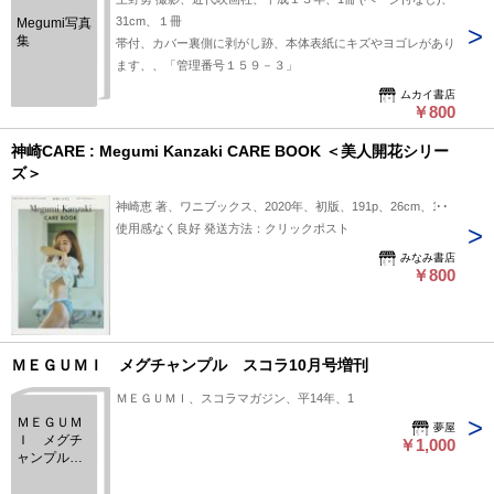
31cm、１冊
Megumi写真
集
帯付、カバー裏側に剥がし跡、本体表紙にキズやヨゴレがあり
ます、、「管理番号１５９－３」
ムカイ書店
￥800
神崎CARE : Megumi Kanzaki CARE BOOK ＜美人開花シリー
ズ＞
神崎恵 著、ワニブックス、2020年、初版、191p、26cm、1冊
使用感なく良好 発送方法：クリックポスト
みなみ書店
￥800
ＭＥＧＵＭＩ メグチャンプル スコラ10月号増刊
ＭＥＧＵＭＩ、スコラマガジン、平14年、1
ＭＥＧＵＭ
夢屋
Ｉ メグチ
￥1,000
ャンプル
スコラ10月
号増刊