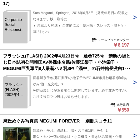
17)
Suto Megumi、Springer、2018年6月8日（発売年月日の記載と
なります、版・刷等に･･･
Corporate
Social
▼ 東京より発送▼ 全体的に若干使用感・スレキズ・薄ヤケ・
Responsibility
薄汚れ少々
and
Corporate
ノースブックセンター
￥6,197
Finance in
Japan
(Advances
フラッシュ(FLASH) 2002年4月23日号 通巻725号 禁断の袋と
in Japanese
じ日本誌初公開韓国AV美裸体名鑑/佐藤江梨子・小池栄子・
Business
MEGUMI巨乳軍団9人最新ハミ乳8P/「渦中」の石井館長激白180
and
分!カネオンナK-1俺の生き様
Economics
長谷川京子/佐藤江梨子/小池栄子/MEGUMI/市井紗耶香/浜崎あ
17)
ゆみ/他、光文社、s
フラッシュ
(FLASH)
A4判p/袋とじがある場合は開封しています。経年並みですが、
2002年4月
ご注文後目立つ難はお知らせします。
23日号 通
巻725号 禁
光芳書店
￥550
断の袋とじ
日本誌初公
開韓国AV美
麻丘めぐみ写真集 MEGUMI FOREVER 別冊スコラ11
裸体名鑑/佐
藤江梨子・
陳淑芬・平凡、講談社、昭和58年第1刷、A-4、1
小池栄子・
帯欠・カバー薄い開き線・小口概良・書き込み等無・併用
MEGUMI巨