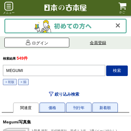
かご
メニュー
会員登録
ログイン
549件
検索結果
+ 初版
+ 揃
絞り込み検索
関連度
価格
刊行年
新着順
Megumi写真集
上野勇 撮影、近代映画社、平成１３年、1冊 (ページ付なし)、