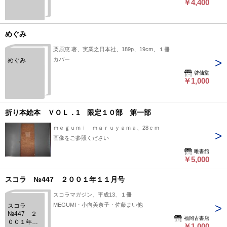
￥4,400
TATSUO
WATANABE
PHOTOGRAPHS
めぐみ
栗原恵 著、実業之日本社、189p、19cm、１冊
カバー
めぐみ
啓仙堂
￥1,000
折り本絵本 ＶＯＬ．1 限定１０部 第一部
ｍｅｇｕｍｉ ｍａｒｕｙａｍａ、28ｃｍ
画像をご参照ください
唯書館
￥5,000
スコラ №447 ２００１年１１月号
スコラマガジン、平成13、１冊
MEGUMI・小向美奈子・佐藤まい他
スコラ
№447 ２
福岡古書店
００１年１
￥1,000