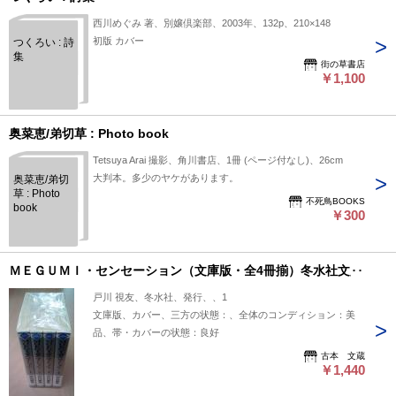
西川めぐみ 著、別嬢倶楽部、2003年、132p、210×148
初版 カバー
つくろい : 詩
集
街の草書店
￥1,100
奥菜恵/弟切草 : Photo book
Tetsuya Arai 撮影、角川書店、1冊 (ページ付なし)、26cm
大判本。多少のヤケがあります。
奥菜恵/弟切
草 : Photo
不死鳥BOOKS
book
￥300
ＭＥＧＵＭＩ・センセーション（文庫版・全4冊揃）冬水社文庫
戸川 視友、冬水社、発行、、1
文庫版、カバー、三方の状態：、全体のコンディション：美
品、帯・カバーの状態：良好
古本 文蔵
￥1,440