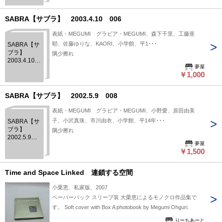
SABRA【サブラ】 2003.4.10 006
表紙・MEGUMI グラビア・MEGUMI、森下千里、工藤亜
耶、佐藤ゆりな、KAORI、小学館、平1･･･
SABRA【サ
ブラ】
隅少擦れ
2003.4.10
夢屋
006
￥1,000
SABRA【サブラ】 2002.5.9 008
表紙・MEGUMI グラビア・MEGUMI、小野愛、原田由美
子、小沢真珠、市川由衣、小学館、平14年･･･
SABRA【サ
ブラ】
隅少擦れ
2002.5.9
夢屋
008
￥1,500
Time and Space Linked 連鎖する空間
小栗恵、私家版、2007
ペーパーバック スリーブ装 大栗恵によるモノクロ作品集で
す。 Soft cover with Box A photobook by Megumi Ohguri.
りーちあーと