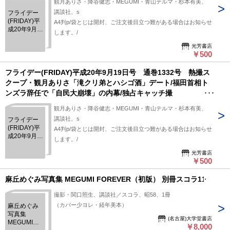
観月ありさ・降谷健志・MEGUMI・青山テルマ・杉本有美、
講談社、s
フライデー
(FRIDAY)平
A4判p/袋とじは開封、ご注文後目立つ難がある場合はお知らせ
成20年9月
します。/
19日号 通
巻1332号
光芳書店
￥500
熱撮スクー
プ・観月あ
りさ「滝ク
フライデー(FRIDAY)平成20年9月19日号 通巻1332号 熱撮ス
リ弟とハシ
クープ・観月ありさ「滝クリ弟とハシゴ酒」デート/福田首相ト
ゴ酒」デー
ンズラ辞任で「自民大崩壊」の内幕/独占キャッチ撮
ト/福田首相
『DragonAsh』降谷「MEGUMIの知らない…大阪浮気現場」
トンズラ辞
観月ありさ・降谷健志・MEGUMI・青山テルマ・杉本有美、
任で「自民
講談社、s
大崩壊」の
フライデー
内幕/独占キ
(FRIDAY)平
A4判p/袋とじは開封、ご注文後目立つ難がある場合はお知らせ
ャッチ撮
成20年9月
します。/
『DragonAsh』
19日号 通
降谷
巻1332号
光芳書店
￥500
「MEGUMI
熱撮スクー
の知らな
プ・観月あ
い…大阪浮
りさ「滝ク
麻丘めぐみ写真集 MEGUMI FOREVER（初版） 別冊スコラ11
気現場」
リ弟とハシ
ゴ酒」デー
撮影・関口照生、講談社／スコラ、昭58、1冊
ト/福田首相
（カバー少ヨレ・経年美本）
麻丘めぐみ
トンズラ辞
写真集
任で「自民
(名古屋)大学堂書店
MEGUMI
￥8,000
大崩壊」の