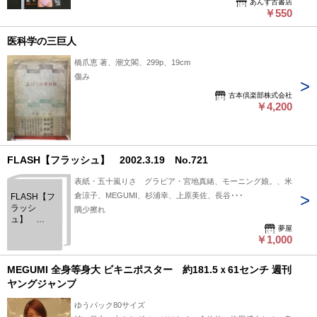
あんず古書店
￥550
医科学の三巨人
橋爪恵 著、潮文閣、299p、19cm
傷み
古本倶楽部株式会社
￥4,200
FLASH【フラッシュ】 2002.3.19 No.721
表紙・五十嵐りさ グラビア・宮地真緒、モーニング娘。、米
倉涼子、MEGUMI、杉浦幸、上原美佐、長谷･･･
FLASH【フ
ラッシ
隅少擦れ
ュ】
夢屋
2002.3.19
￥1,000
No.721
MEGUMI 全身等身大 ビキニポスター 約181.5ｘ61センチ 週刊
ヤングジャンプ
ゆうパック80サイズ