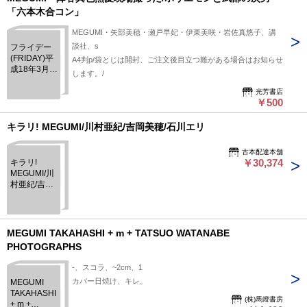
「六本木合コン」
MEGUMI・矢部美穂・瀬戸早妃・伊東美咲・岩佐真悠子、講
談社、s
フライデー
(FRIDAY)平
A4判p/袋とじは開封、ご注文後目立つ難がある場合はお知らせ
成18年3月
します。/
10日号 通
巻1189号
光芳書店
￥500
MEGUMI・
降谷異色熱
愛現場撮っ
キラリ! MEGUMI/川村亜紀/吉岡美穂/石川エリ
た/ホリエモ
ンと武部の
古本配達本舗
次男「六本
￥30,374
キラリ!
木合コン」
MEGUMI/川
村亜紀/吉岡
美穂/石川エ
リ
MEGUMI TAKAHASHI + m + TATSUO WATANABE
PHOTOGRAPHS
-、スコラ、~2cm、1
カバー日焼け、キレ。
MEGUMI
TAKAHASHI
(株)馬燈書房
+ m +