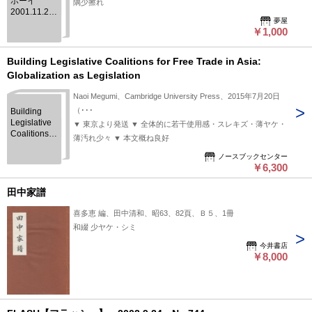
ボーイ
隅少擦れ
2001.11.20
夢屋
No.47
￥1,000
Building Legislative Coalitions for Free Trade in Asia:
Globalization as Legislation
Naoi Megumi、Cambridge University Press、2015年7月20日
（･･･
Building
Legislative
▼ 東京より発送 ▼ 全体的に若干使用感・スレキズ・薄ヤケ・
Coalitions
薄汚れ少々 ▼ 本文概ね良好
for Free
Trade in
ノースブックセンター
￥6,300
Asia:
Globalization
as
田中家譜
Legislation
喜多恵 編、田中清和、昭63、82頁、Ｂ５、1冊
和綴 少ヤケ・シミ
今井書店
￥8,000