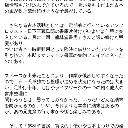
店情報も飛び込んできているので、暑い夏もまだまだ古本
の風が吹き荒れ続けそうな予感がしている。
さらなる古本活動としては、定期的に行っているアンソ
ロジスト・日下三蔵氏邸の書庫片付けがいよいよ佳境に突
入している。月に一回「盛林堂書房」さんと通い続けた甲
斐があり、
ついに古本一時避難用として臨時に借りていたアパートを
引き払い、本邸＆マンション書庫の集約フェイズに入った
のである。
スペースが出来たことにより、作業が俄然しやすくなった
ので、日下氏単独でも整理が進める状況になったのは大き
い。足掛け十年、もはやライフワークの一つの如く他人の
書庫整理に
関わろうとは、思ってもみなかった。いったいどんな結末
を向かえるのか、いや、それよりも本当に結末はあるの
か、あの元魔窟の行く末が今後も楽しみである。
そして「盛林堂書房」買取の手伝いや古本まつりでの臨