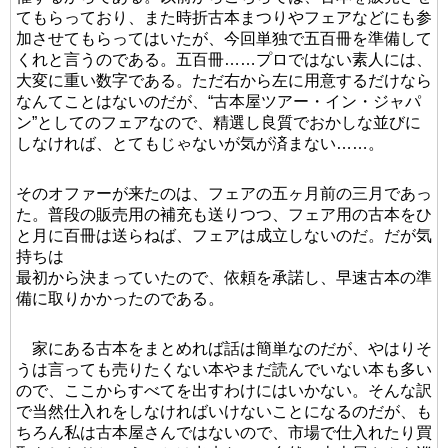
てもらっており、また時折古本まつりやフェアなどにも参
加させてもらってはいたが、今回単独で五百冊を準備して
くれと言うのである。五百冊……プロではない素人には、
大変に重い数字である。ただ右から左に用意するだけなら
なんてことはないのだが、“古本屋ツアー・イン・ジャパ
ン”としてのフェアなので、精選し良質でおかしな並びに
しなければ、とてもじゃないが気が済まない……。
そのオファーが来たのは、フェアの五ヶ月前の三月であっ
た。普段の販売用の補充も送りつつ、フェア用の古本をひ
と月に百冊は送らねば、フェアは成立しないのだ。だが気
持ちは
最初から決まっていたので、依頼を承諾し、早速古本の準
備に取りかかったのである。
家にある古本をまとめれば話は簡単なのだが、やはりそ
うは言っても売りたくない本やまだ読んでいない本も多い
ので、ここからすべてを出すわけにはいかない。そんな訳
で当然仕入れをしなければいけないことになるのだが、も
ちろん私は古本屋さんではないので、市場で仕入れたり買