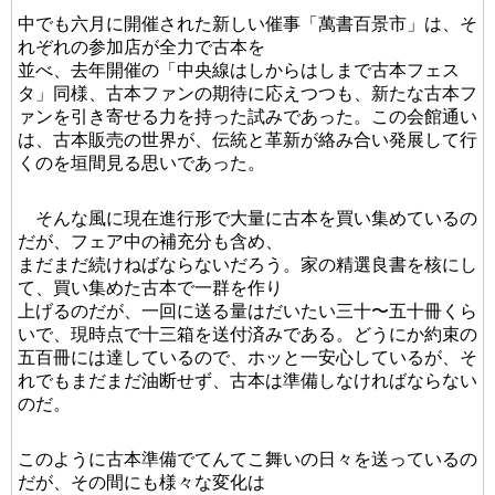
中でも六月に開催された新しい催事「萬書百景市」は、そ
れぞれの参加店が全力で古本を
並べ、去年開催の「中央線はしからはしまで古本フェス
タ」同様、古本ファンの期待に応えつつも、新たな古本フ
ァンを引き寄せる力を持った試みであった。この会館通い
は、古本販売の世界が、伝統と革新が絡み合い発展して行
くのを垣間見る思いであった。
そんな風に現在進行形で大量に古本を買い集めているの
だが、フェア中の補充分も含め、
まだまだ続けねばならないだろう。家の精選良書を核にし
て、買い集めた古本で一群を作り
上げるのだが、一回に送る量はだいたい三十〜五十冊くら
いで、現時点で十三箱を送付済みである。どうにか約束の
五百冊には達しているので、ホッと一安心しているが、そ
れでもまだまだ油断せず、古本は準備しなければならない
のだ。
このように古本準備でてんてこ舞いの日々を送っているの
だが、その間にも様々な変化は