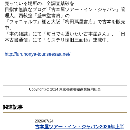
売っている場所の、全調査踏破を
目指す無謀なブログ『古本屋ツアー・イン・ジャパン』管
理人。西荻窪「盛林堂書房」の
『フォニャルフ』棚と大阪「梅田蔦屋書店」で古本を販売
中。
「本の雑誌」にて『毎日でも通いたい古本屋さん』、「日
本古書通信」にて『ミステリ懐旧三面鏡』連載中。
http://furuhonya-tour.seesaa.net/
Copyright (c) 2024 東京都古書籍商業協同組合
関連記事
2026/07/24
古本屋ツアー・イン・ジャパン2026年上半