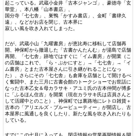
起こっている。武蔵小金井「古本ジャンゴ」、豪徳寺「玄
華堂」、本八幡「山本書店」、
国分寺「七七舎」、巣鴨「かすみ書店」、金町「書肆久
遠」、などがお店を閉じ、古本界に
寂しい風を吹き入れてしまった。
だが、武蔵小山「九曜書房」が恵比寿に移転して店舗再
開、神保町から撤退した「古書かんたんむ」が湯島で店舗
再開、「七七舎」跡地ではすぐに「イム書房」が開業（こ
の店舗はこれで、「ら・ぶかにすと」→「七七舎」→「イ
ム書房」とまた古本屋さんに引き継がれることになっ
た）、さらにその「七七舎」も倉庫を店舗として開けるべ
く奮闘中、また三月に古書会館のトークショーでお世話に
なった古本乙女＆母カラサキ・アユミ氏の古本仲間が博多
に「ふるほん住吉」を開業（現在カラサキ氏は店員さんと
して活躍中とのこと）、神保町では裏路地にレトロ雑貨＋
古本の「アリエルズ・ブルービューティー」が開店し、古
本屋界に風通しを良くしたり、新たな風を吹き入れたりも
している。
すでにこの七月に入っても、閉店情報や営業再開情報＆開