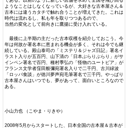
である。以前のように新しい店舗を求めて全国を飛び回る
ようなことはしなくなっているが、大好きな古本屋さん＆
古本には違うカタチで触れ合うことが増えてきた。これは
時代は流れるし、私も年を取りつつあるので、
当然の変化として前向きに鷹揚に受け入れている。
最後に上半期の主だった古本収穫を紹介しておこう。今
年は何故か署名本に恵まれる機会が多く、それは今でも継
続している。殿山泰司の「ミステリ＆ジャズ日記」署名イ
ラスト入りが五百円、山下清の「日本ぶらりぶらり」がサ
インペン署名で百円、種村季弘の「怪物のユートピア」が
フランス文学者窪田般彌宛署名入りで二千円、古川緑波
「ロッパ食談」が徳川夢声宛毛筆署名で三千円。やっぱり
古本屋さんはいつでも、夢があって、面白いところなので
ある。
小山力也 （こやま・りきや）
2008年5月からスタートした、日本全国の古本屋＆古本が