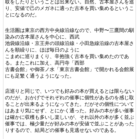
取をしたりということは出来ない。自然、古本屋さんを巡
り、安値で己のメガネに適った古本を買い集めるというこ
とになるのだ。
生活圏は東京の西方中央線沿線なので、中野〜三鷹間の馴
染みの古本屋さんを中心に、西武
池袋線沿線・京王井の頭線沿線・小田急線沿線の古本屋さ
んを順繰りに、ほぼ毎日のように
こまめに巡りまくり、辛抱強く古本を買い集めたのであ
る。またこれに加え、高円寺「西部
古書会館」や御茶ノ水「東京古書会館」で開かれる会館展
にも足繁く通うようになった。
店巡りと同じで、いつでも好みの本が買えるとは限らない
のだが、おかげでそれぞれの催事に個性があるのを感じ取
ることが出来るようになってきた。だがその個性について
はあまり気にせず、とにかく通った。好みの本が多い催事
は確かに収穫も多いし楽しいが、それ以外の本が多く並ぶ
催事では、極少量だが好みの本が安値で並ぶことがあった
りするので、結局どの催事も見逃せないのである。