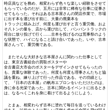
時店員などを務め、相変わらず色々な楽しい経験をさせて
もらっているのだが、五月には非常に稀有な仕事に従事さ
せてもらった。それはある古本屋さんの閉店作業で、市場
に出す本を運び出す前に、大量の廃棄本を
トラックに積み上げ、何度も運び出すと言う重労働。およ
そ八トンの量を、店から運び出して、バンバントラックの
荷台に放り投げて行く……古本を投げるのは荒事祭のよう
な状態で、ハイになること請け合いであった。いや、古本
屋さんって、重労働である。
またそんな大好きな古本屋さんに関わった仕事として
は、東京古書組合の買取ポスターや
全古書店大市会のポスターをデザインさせてもらったの
も、貴重な体験であった。何度も何度も理事さんたちと協
議を重ね、練り上げて行った作品である。その功績とし
て、『日本の古本屋』の帆布エプロンをいただけたのは、
身に余る光栄であった。古本に関わるイベントに出るとき
は、なるべくこれを身に着けて出るようにしよう。
とまぁ、相変わらず古本に塗れて毎日を送っているわけ