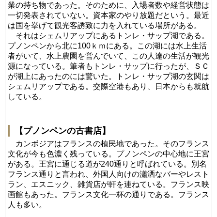
業の持ち物であった。そのために、入場者数や経営状態は
一切発表されていない。資本家のやり放題だという。最近
は国を挙げて観光客誘致に力を入れている場所がある。
それはシェムリアップにあるトンレ・サップ湖である。
プノンペンから北に100ｋｍにある。この湖には水上生活
者がいて、水上農園を営んでいて、この人達の生活が観光
源になっている。筆者もトンレ・サップに行ったが、ＳＣ
が湖上にあったのには驚いた。トンレ・サップ湖の玄関は
シェムリアップである。交際空港もあり、日本からも就航
している。
【プノンペンの古書店】
カンボジアはフランスの植民地であった。そのフランス
文化が今も色濃く残っている。プノンペンの中心地に王宮
がある。王宮に通じる道が240通りと呼ばれている。別名
フランス通りと言われ、外国人向けの瀟洒なバーやレスト
ラン、エスニック、雑貨店が軒を連ねている。フランス映
画館もあった。フランス文化一杯の通りである。フランス
人も多い。