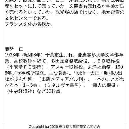
理をセットにして売っていた。文芸書も売れるが学参が良
く売れるといっていた。観光客の店ではなく、地元密着の
文化センターである。
フランス文化の名残か。
能勢 仁
1933年（昭和8年）千葉市生まれ。慶應義塾大学文学部卒
業、高校教師を経て、多田屋常務取締役、ＪＢＢ取締役
（平安堂ＦＣ部門）、アスキー取締役、太洋社勤務。199
6年ノセ事務所設立。主な著書に「明治・大正・昭和の出
版が歩んだ道」（出版メディアパル刊）、「本のことがわ
かる本・1～3巻」（ミネルヴァ書房）、「商人の機微」
（中央経済社）など30数点。
Copyright (c) 2026 東京都古書籍商業協同組合