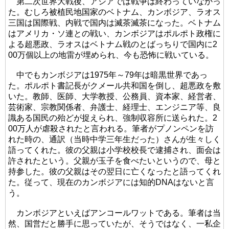
第二次世界大戦後、アジアでは戦争は終わっていなかっ
た。むしろ被植民地国家のベトナム、カンボジア、ラオス
三国は国際戦、内戦で国内は滅茶滅茶になった。ベトナム
はアメリカ・ソ連との戦い、カンボジアはポルポト政権に
よる超悪政、ラオスはベトナム戦のとばっちりで国内に2
00万個以上の地雷が埋められ、今も恐怖に戦いている。
中でもカンボジアは1975年～79年は暗黒世界であっ
た。ポルポト書記長がクメール共和国を倒し、超悪政を敷
いた。教師、医師、大学教授、公務員、資本家、経営者、
芸術家、宗教関係者、弁護士、経理士、エンジニア等、良
識ある国民の殆どが捉えられ、強制収容所に送られた。2
00万人が虐殺されたと言われる。筆者がプノンペンを訪
れた時の、通訳（当時中学三年生だった）さんが生々しく
語ってくれた。彼の父親は小学校校長で逮捕され、面会は
許されたという。父親が玉子を食べたいというので、母と
持参した。彼の父親はその翌日に亡くなったと語ってくれ
た。従って、現在のカンボジアには知的DNAはないと言
う。
カンボジアといえばアンコールワットである。筆者は当
然、国営だと勝手に思っていたが、そうではなく、一私企