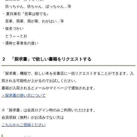
坊っちゃん、坊ちゃん、ぼっちゃん…等
・ 夏目漱石『吾輩は猫でる』
吾輩、我輩、我が輩、わがはい…等
・仮名づかい
とう←→とお
・通称と著者名の違い
２ 「探求書」で欲しい書籍をリクエストする
「探求書」機能で、欲しい本を全書店に一括リクエストすることができます。入
荷される可能性が上がるのでお試しください。
書籍が入荷されるとメールやマイページで通知されます。
＞探求書の使い方について
※「探求書」は会員ログイン時のみご利用いただけます。
会員登録（無料）がお済みでない方は
こちらからご登録ください