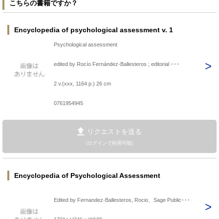
こちらの書籍ですか？
Encyclopedia of psychological assessment v. 1
Psychological assessment
edited by Rocío Fernández-Ballesteros ; editorial ･･･
2 v.(xxx, 1164 p.) 26 cm
0761954945
リクエストを送る
(ログインで利用可能)
Encyclopedia of Psychological Assessment
Edited by Fernandez-Ballesteros, Rocio、Sage Public･･･