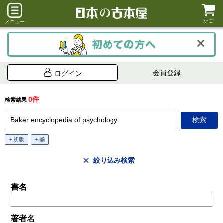
かご
メニュー
会員登録
ログイン
0件
検索結果
+ 初版
+ 揃
絞り込み検索
書名
著者名