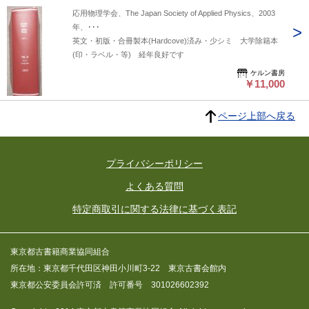
応用物理学会、The Japan Society of Applied Physics、2003
年、･･･
英文・初版・合冊製本(Hardcove)済み・少シミ 大学除籍本
(印・ラベル・等) 経年良好です
ケルン書房
￥11,000
ページ上部へ戻る
プライバシーポリシー
よくある質問
特定商取引に関する法律に基づく表記
東京都古書籍商業協同組合
所在地：東京都千代田区神田小川町3-22 東京古書会館内
東京都公安委員会許可済 許可番号 301026602392