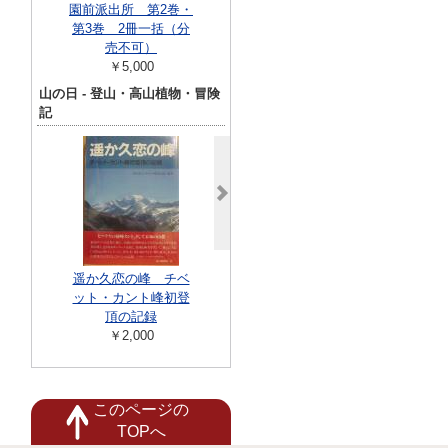
園前派出所 第2巻・
少年ジャンプコミッ
和31年5
第3巻 2冊一括（分
クス
￥11,00
売不可）
￥5,000
￥5,000
山の日 - 登山・高山植物・冒険
記
竣功記念
￥88,000
図上及野外作業
遥か久恋の峰 チベ
立山登山行軍
ット・カント峰初登
料
頂の記録
￥22,00
￥2,000
このページの
TOPへ