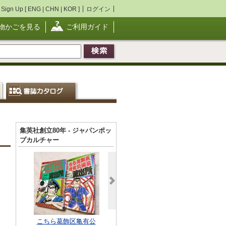
Sign Up [
ENG
|
CHN
|
KOR
]
ログイン
物かごを見る
ご利用ガイド
集英社創立80年 - ジャパンポッ
プカルチャー
こちら葛飾区亀有公
ぼくらの時代 全5巻
おもしろブッ