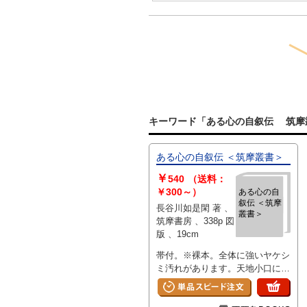
キーワード「ある心の自叙伝 筑摩
ある心の自叙伝 ＜筑摩叢書＞
￥
540
（送料：
￥300～）
ある心の自
叙伝 ＜筑摩
長谷川如是閑 著 、
叢書＞
筑摩書房 、338p 図
版 、19cm
帯付。※裸本。全体に強いヤケシ
ミ汚れがあります。天地小口に複
数の激しい点ジミがあります。見
返し、見開きに剥がし跡がありま