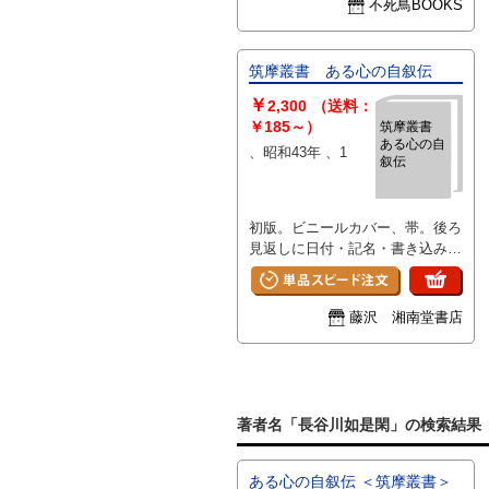
す。
不死鳥BOOKS
筑摩叢書 ある心の自叙伝
￥
2,300
（送料：
￥185～）
筑摩叢書
ある心の自
、昭和43年 、1
叙伝
初版。ビニールカバー、帯。後ろ
見返しに日付・記名・書き込みあ
り。ビニールカバー縁角に少ヤケ
ヨゴレ、カバー表面に少ヨレ、小
口三方及びページ縁にヤケ・少シ
藤沢 湘南堂書店
ミがありますが本文は概ね良好で
す。
著者名「長谷川如是閑」の検索結果
ある心の自叙伝 ＜筑摩叢書＞