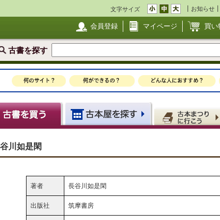
お知らせ
文字サイズ
会員登録
マイページ
買い
古書を探す
長谷川如是閑
著者
長谷川如是閑
出版社
筑摩書房