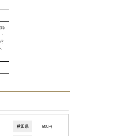
記録
ト・
に汚
帯、
秋田県
600円