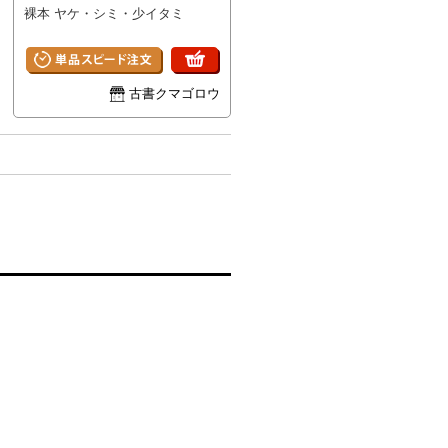
裸本 ヤケ・シミ・少イタミ
古書クマゴロウ