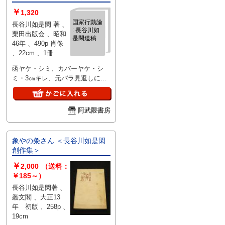
￥
1,320
国家行動論
長谷川如是閑 著 、
: 長谷川如
栗田出版会 、昭和
是閑遺稿
46年 、490p 肖像
、22cm 、1冊
函ヤケ・シミ、カバーヤケ・シ
ミ・3㎝キレ、元パラ見返しにノ
リ付け
阿武隈書房
象やの粂さん ＜長谷川如是閑
創作集＞
￥
2,000
（送料：
￥185～）
長谷川如是閑著 、
叢文閣 、大正13
年 初版 、258p 、
19cm