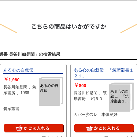
叢書 長谷川如是閑」の検索結果
ある心の自叙伝
ある心の自叙伝 「筑摩叢書１
２１」
￥
1,980
￥
800
ある心の自
長谷川如是閑 、筑
叙伝
ある心の自
摩書房 、1968
長谷川如是閑 、筑
叙伝 「筑
摩書房 、昭６０
摩叢書１２
１」
筑摩叢書
カバー少スレ 本体良好