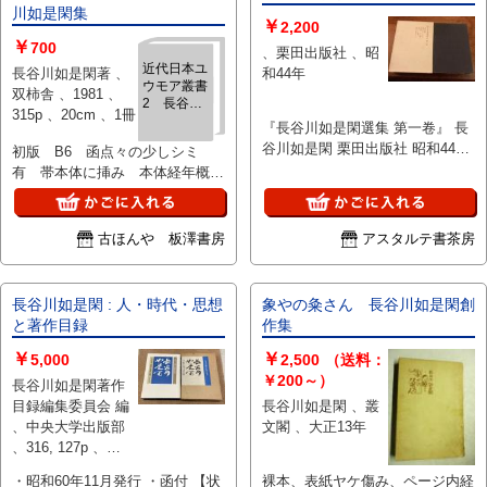
川如是閑集
￥
2,200
￥
700
、栗田出版社 、昭
近代日本ユ
長谷川如是閑著 、
和44年
ウモア叢書
双柿舎 、1981 、
2 長谷川
315p 、20cm 、1冊
如是閑集
『長谷川如是閑選集 第一卷』 長
谷川如是閑 栗田出版社 昭和44年
初版 B6 函点々の少しシミ
初版、函 ○状態 函イタミ
有 帯本体に挿み 本体経年概ね
良
古ほんや 板澤書房
アスタルテ書茶房
長谷川如是閑 : 人・時代・思想
象やの粂さん 長谷川如是閑創
と著作目録
作集
￥
￥
5,000
2,500
（送料：
￥200～）
長谷川如是閑著作
目録編集委員会 編
長谷川如是閑 、叢
、中央大学出版部
文閣 、大正13年
、316, 127p 、
27cm 、1
・昭和60年11月発行 ・函付 【状
裸本、表紙ヤケ傷み、ページ内経