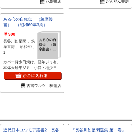
花島書店
だんだん書房
ある心の自叙伝 （筑摩叢
書） （昭和60年3刷）
￥
900
ある心の自
長谷川如是閑 、筑
叙伝 （筑
摩書房 、昭和60 、
摩叢書）
1
（昭和60年
3刷）
カバー背少日焼け、経年ジミ有。
本体天経年ジミ、小口・地少ヨゴ
レ有。他、本体経年良好。3刷。
定価1442円。ベージュ色カバ
ー。（筑摩叢書版）。
古書ワルツ 荻窪店
近代日本ユウモア叢書2 長谷
『長谷川如是閑選集 第一卷』