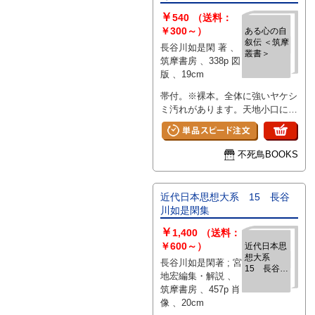
￥
540
（送料：
￥300～）
ある心の自
叙伝 ＜筑摩
長谷川如是閑 著 、
叢書＞
筑摩書房 、338p 図
版 、19cm
帯付。※裸本。全体に強いヤケシ
ミ汚れがあります。天地小口に複
数の激しい点ジミがあります。見
返し、見開きに剥がし跡がありま
す。
不死鳥BOOKS
近代日本思想大系 15 長谷
川如是閑集
￥
1,400
（送料：
￥600～）
近代日本思
想大系
長谷川如是閑著 ; 宮
15 長谷川
地宏編集・解説 、
如是閑集
筑摩書房 、457p 肖
像 、20cm