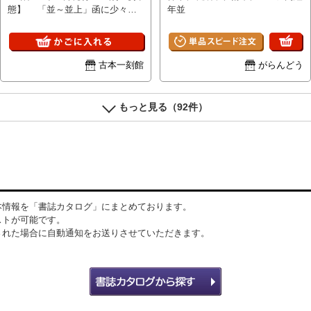
態】 「並～並上」函に少々イ
年並
タミがあります。本体は良好で
す。 ＜517697＞
古本一刻館
がらんどう
もっと見る（92件）
本情報を「書誌カタログ」にまとめております。
ストが可能です。
された場合に自動通知をお送りさせていただきます。