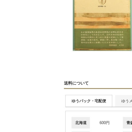
送料について
ゆうパック・宅配便
ゆう
北海道
600円
青