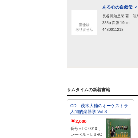
ある心の自叙伝 
長谷川如是閑 著、筑摩
338p 図版 19cm
4480011218
サムタイムの新着書籍
CD 茂木大輔のオーケストラ
人間的楽器学 Vol.3
￥
2,000
番号＝LC-0010 、
レーベル＝LIBRO