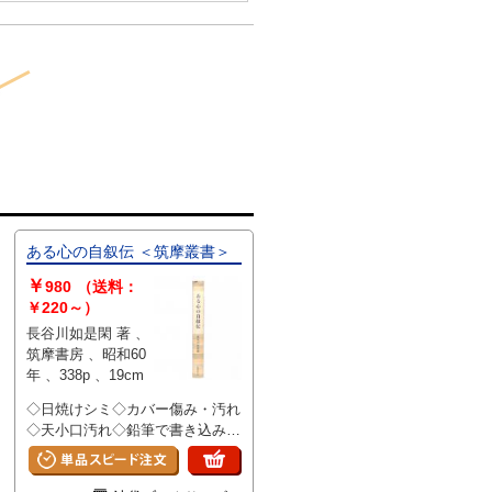
ある心の自叙伝 ＜筑摩叢書＞
￥
980
（送料：
￥220～）
長谷川如是閑 著 、
筑摩書房 、昭和60
年 、338p 、19cm
◇日焼けシミ◇カバー傷み・汚れ
◇天小口汚れ◇鉛筆で書き込みあ
ります