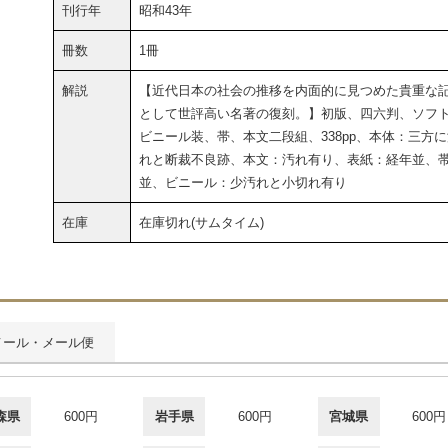
刊行年
昭和43年
冊数
1冊
解説
【近代日本の社会の推移を内面的に見つめた貴重な
として世評高い名著の復刻。】初版、四六判、ソフ
ビニール装、帯、本文二段組、338pp、本体：三方
れと断裁不良跡、本文：汚れ有り、表紙：経年並、
並、ビニール：少汚れと小切れ有り
在庫
在庫切れ(サムタイム)
メール・メール便
森県
600円
岩手県
600円
宮城県
600円