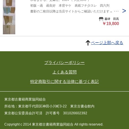
初版・函 函良好 本背ヤケ 表紙フチ少スレ 四六判
書影の二枚目以降は当店サイトからご確認いただけます→
https://www.shoshitakou.com/items/55516560
書肆 田髙
￥19,800
ページ上部へ戻る
プライバシーポリシー
よくある質問
特定商取引に関する法律に基づく表記
東京都古書籍商業協同組合
所在地：東京都千代田区神田小川町3-22 東京古書会館内
東京都公安委員会許可済 許可番号 301026602392
Copyright c 2014 東京都古書籍商業協同組合 All rights reserved.