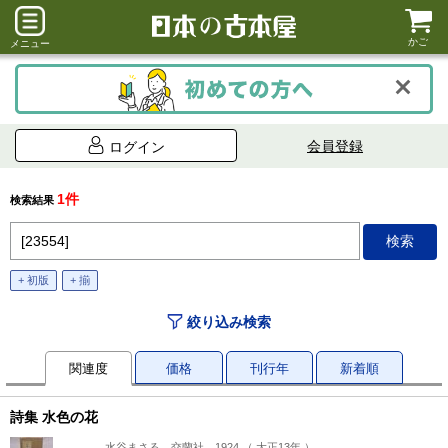
かご
メニュー
会員登録
ログイン
1件
検索結果
+ 初版
+ 揃
絞り込み検索
関連度
価格
刊行年
新着順
詩集 水色の花
水谷まさる、交蘭社、1924 （ 大正13年 ）