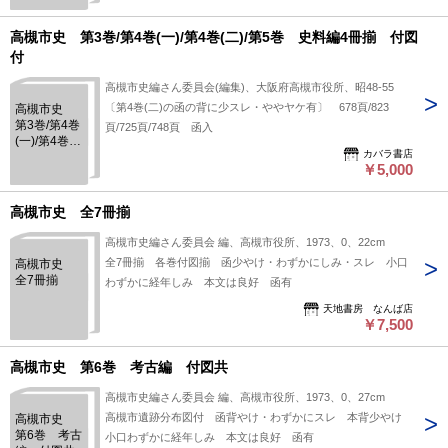
高槻市史 第3巻/第4巻(一)/第4巻(二)/第5巻 史料編4冊揃 付図
付
高槻市史編さん委員会(編集)、大阪府高槻市役所、昭48-55
〔第4巻(二)の函の背に少スレ・ややヤケ有〕 678頁/823
高槻市史
第3巻/第4巻
頁/725頁/748頁 函入
(一)/第4巻
カバラ書店
(二)/第5巻
￥5,000
史料編4冊
揃 付図
付
高槻市史 全7冊揃
高槻市史編さん委員会 編、高槻市役所、1973、0、22cm
全7冊揃 各巻付図揃 函少やけ・わずかにしみ・スレ 小口
高槻市史
全7冊揃
わずかに経年しみ 本文は良好 函有
天地書房 なんば店
￥7,500
高槻市史 第6巻 考古編 付図共
高槻市史編さん委員会 編、高槻市役所、1973、0、27cm
高槻市遺跡分布図付 函背やけ・わずかにスレ 本背少やけ
高槻市史
第6巻 考古
小口わずかに経年しみ 本文は良好 函有