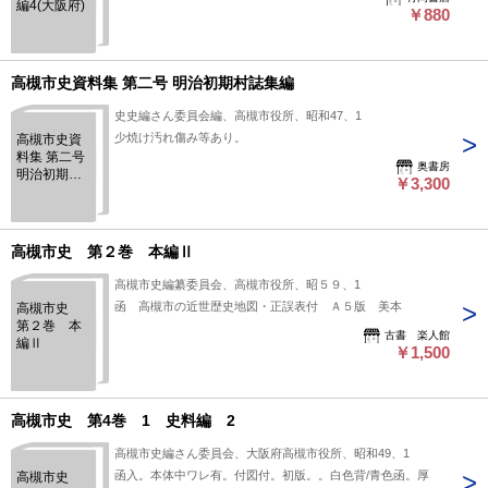
編4(大阪府)
￥880
高槻市史資料集 第二号 明治初期村誌集編
史史編さん委員会編、高槻市役所、昭和47、1
少焼け汚れ傷み等あり。
高槻市史資
料集 第二号
奥書房
明治初期村
￥3,300
誌集編
高槻市史 第２巻 本編Ⅱ
高槻市史編纂委員会、高槻市役所、昭５９、1
函 高槻市の近世歴史地図・正誤表付 Ａ５版 美本
高槻市史
第２巻 本
古書 楽人館
編Ⅱ
￥1,500
高槻市史 第4巻 1 史料編 2
高槻市史編さん委員会、大阪府高槻市役所、昭和49、1
函入。本体中ワレ有。付図付。初版。。白色背/青色函。厚
高槻市史