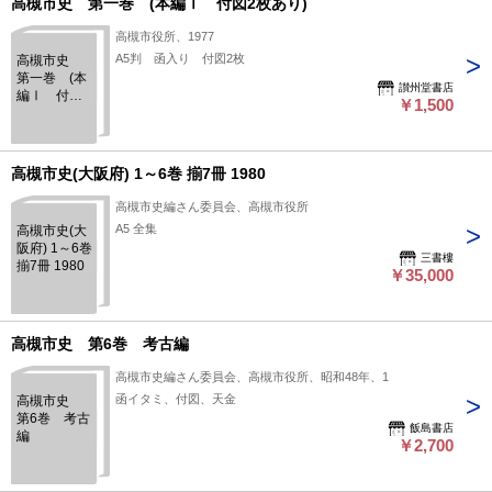
高槻市史 第一巻 (本編Ⅰ 付図2枚あり)
高槻市役所、1977
A5判 函入り 付図2枚
高槻市史
第一巻 (本
讃州堂書店
編Ⅰ 付図2
￥1,500
枚あり)
高槻市史(大阪府) 1～6巻 揃7冊 1980
高槻市史編さん委員会、高槻市役所
A5 全集
高槻市史(大
阪府) 1～6巻
三書樓
揃7冊 1980
￥35,000
高槻市史 第6巻 考古編
高槻市史編さん委員会、高槻市役所、昭和48年、1
函イタミ、付図、天金
高槻市史
第6巻 考古
飯島書店
編
￥2,700