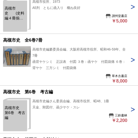
高槻市役所、1973
A5判 ともに函入り 概ね良好
高槻市
史 (史料
讃州堂書店
編４冊揃・
￥5,000
第３巻/史料
編Ⅰ 第4巻
Ⅰ/史料編
Ⅱ 第4巻
高槻市史 全6巻7冊
Ⅱ/史料編
Ⅲ 第5巻/
高槻市史編纂委員会編、大阪府高槻市役所、昭和46-59年、全
史料編Ⅳ)
7冊
各冊付図あ
函背ヤケシミ 正誤表 付図 ３巻：函ヤケ 付図袋痛 ６巻：
り
背ヤケ 三方シミ 付図袋痛
草木古書店
￥8,000
高槻市史 第6巻 考古編
高槻市史編さん委員会編、高槻市役所、昭48、1冊
天金、附図付、函少ヤケ・スレ
高槻市史
第6巻 考古
三鈴書林
編
￥2,200