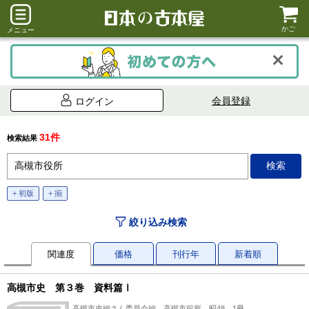
かご
メニュー
会員登録
ログイン
31件
検索結果
+ 初版
+ 揃
絞り込み検索
関連度
価格
刊行年
新着順
高槻市史 第３巻 資料篇Ⅰ
高槻市史編さん委員会編、高槻市役所、昭48、1冊