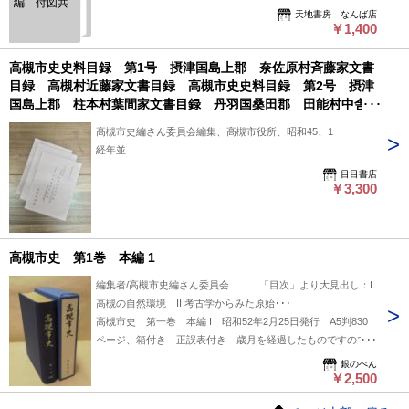
編 付図共
天地書房 なんば店
￥1,400
高槻市史史料目録 第1号 摂津国島上郡 奈佐原村斉藤家文書
目録 高槻村近藤家文書目録 高槻市史史料目録 第2号 摂津
国島上郡 柱本村葉間家文書目録 丹羽国桑田郡 田能村中舎家
文書目録 高槻市史史料目録 第3号 高槻市史史料所在目録
高槻市史編さん委員会編集、高槻市役所、昭和45、1
1 3冊
経年並
目目書店
￥3,300
高槻市史 第1巻 本編 1
編集者/高槻市史編さん委員会 「目次」より大見出し：I
高槻の自然環境 II 考古学からみた原始･･･
高槻市史 第一巻 本編 I 昭和52年2月25日発行 A5判830
ページ、箱付き 正誤表付き 歳月を経過したものですので、
外箱には軽い日焼けやスレがあります。本体のコンディション
銀のぺん
はおおむね良好です。
￥2,500