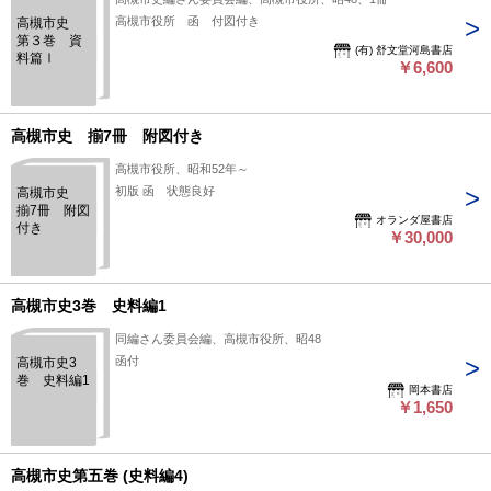
高槻市役所 函 付図付き
高槻市史
第３巻 資
(有) 舒文堂河島書店
料篇Ⅰ
￥6,600
高槻市史 揃7冊 附図付き
高槻市役所、昭和52年～
初版 函 状態良好
高槻市史
揃7冊 附図
オランダ屋書店
付き
￥30,000
高槻市史3巻 史料編1
同編さん委員会編、高槻市役所、昭48
函付
高槻市史3
巻 史料編1
岡本書店
￥1,650
高槻市史第五巻 (史料編4)