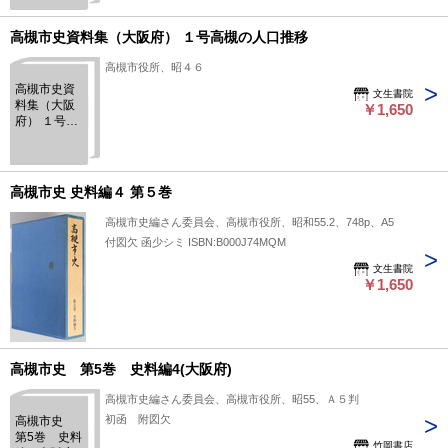
高槻市史資料集（大阪府） １号高槻の人口推移
高槻市役所、昭４６
高槻市史資
文生書院
料集（大阪
￥1,650
府） １号高
槻の人口推
移
高槻市史 史料編４ 第５巻
高槻市史編さん委員会、高槻市役所、昭和55.2、748p、A5
付図欠 函少シミ ISBN:B000J74MQM
文生書院
￥1,650
高槻市史 第5巻 史料編4(大阪府)
高槻市史編さん委員会、高槻市役所、昭55、Ａ５判
初函 附図欠
高槻市史
第5巻 史料
竹岡書店