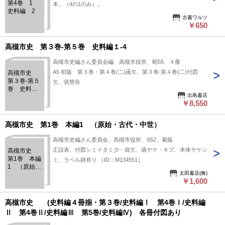
第4巻 1
本。（4の1のみ）。
史料編 2
古書ワルツ
￥650
高槻市史 第３巻-第５巻 史料編１-4
高槻市史編さん委員会編、高槻市役所、昭55、４冊
A5 初版 第３巻・第４巻(二)函欠、第３巻-第４巻(二)付図
高槻市史
第３巻-第５
欠、状態良
巻 史料編
出島書店
１-4
￥8,550
高槻市史 第1巻 本編1 （原始・古代・中世）
高槻市史編さん委員会、高槻市役所、S52、菊版
正誤表、付図シミイタミ少・袋欠、函ヤケ・キズ、本体ヤケシ
高槻市史
第1巻 本編
ミ、ラベル跡有り ［ID：M134551］
1 （原始・
太田書店(株)
古代・中
￥1,600
世）
高槻市史 (史料編４冊揃・第３巻/史料編Ⅰ 第4巻Ⅰ/史料編
Ⅱ 第4巻Ⅱ/史料編Ⅲ 第5巻/史料編Ⅳ) 各冊付図あり