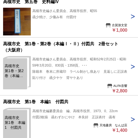
高槻市史 第五巻 史料編Ⅳ
高槻市史編さん委員会、高槻市役所、昭55
函少焼け、少傷み有 付図付
古賀游文堂
￥1,000
高槻市史 第1巻・第2巻（本編Ⅰ・Ⅱ）付図共 2冊セット
（大阪府）
高槻市史編さん委員会、高槻市役所、昭和52年2月25日・昭和
59年3月20日、830頁・1358頁、･･･
高槻市史
第1巻・第2
除籍本 巻末に所蔵印 ラベル剝がし痕あり 見返しに正誤表
巻（本編
貼り付け 函少ヤケ 背ヤケあり
Ⅰ・Ⅱ）付
図共 2冊セ
ALFA音響
￥2,800
ット （大
阪府）
高槻市史 第1巻 本編1 付図共
高槻市史編纂委員会 編、高槻市役所、1973、0、22cm
付図2枚揃 函わずかにやけ 本良好 正誤表付 函有
高槻市史
第1巻 本編
天地書房 なんば店
1 付図共
￥1,400