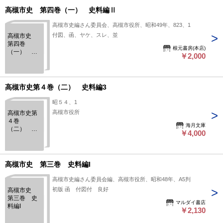
高槻市史 第四巻（一） 史料編Ⅱ
高槻市史編さん委員会、高槻市役所、昭和49年、823、1
付図、函、ヤケ、スレ、並
高槻市史
第四巻
根元書房(本店)
（一） 史
￥2,000
料編Ⅱ
高槻市史第４巻（二） 史料編3
昭５４、1
高槻市役所
高槻市史第
４巻
海月文庫
（二） 史
￥4,000
料編3
高槻市史 第三巻 史料編I
高槻市史編さん委員会編、高槻市役所、昭和48年、A5判
初版 函 付図付 良好
高槻市史
第三巻 史
マルダイ書店
料編I
￥2,130