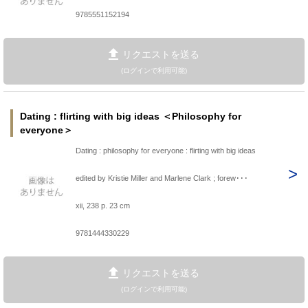
9785551152194
リクエストを送る
(ログインで利用可能)
Dating : flirting with big ideas ＜Philosophy for
everyone＞
Dating : philosophy for everyone : flirting with big ideas
edited by Kristie Miller and Marlene Clark ; forew･･･
xii, 238 p. 23 cm
9781444330229
リクエストを送る
(ログインで利用可能)