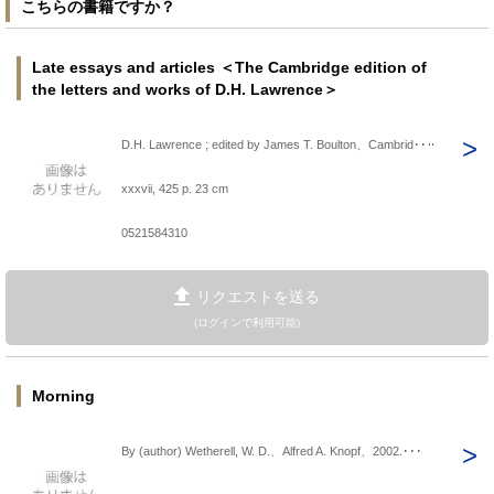
こちらの書籍ですか？
Late essays and articles ＜The Cambridge edition of
the letters and works of D.H. Lawrence＞
D.H. Lawrence ; edited by James T. Boulton、Cambrid･･･
xxxvii, 425 p. 23 cm
0521584310
リクエストを送る
(ログインで利用可能)
Morning
By (author) Wetherell, W. D.、Alfred A. Knopf、2002.･･･