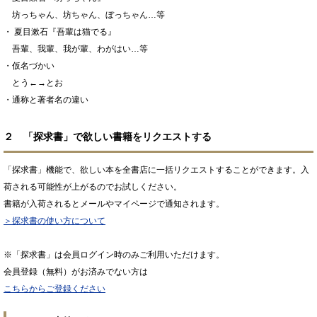
坊っちゃん、坊ちゃん、ぼっちゃん…等
・ 夏目漱石『吾輩は猫でる』
吾輩、我輩、我が輩、わがはい…等
・仮名づかい
とう←→とお
・通称と著者名の違い
２ 「探求書」で欲しい書籍をリクエストする
「探求書」機能で、欲しい本を全書店に一括リクエストすることができます。入
荷される可能性が上がるのでお試しください。
書籍が入荷されるとメールやマイページで通知されます。
＞探求書の使い方について
※「探求書」は会員ログイン時のみご利用いただけます。
会員登録（無料）がお済みでない方は
こちらからご登録ください