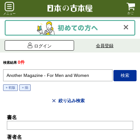
かご
メニュー
会員登録
ログイン
0件
検索結果
+ 初版
+ 揃
絞り込み検索
書名
著者名