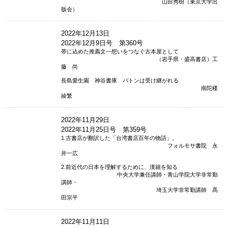
山田秀樹（東京大学出
版会）
2022年12月13日
2022年12月9日号 第360号
帯に込めた推薦文―想いをつなぐ古本屋として
（岩手県・盛高書店）工
藤 尚
長島愛生園 神谷書庫 バトンは受け継がれる
南陀楼
綾繁
2022年11月29日
2022年11月25日号 第359号
1.古書店が翻訳した「台湾書店百年の物語」。
フォルモサ書院 永
井一広
2.前近代の日本を理解するために、漢籍を知る
中央大学兼任講師・青山学院大学非常勤
講師・
埼玉大学非常勤講師 髙
田宗平
2022年11月11日