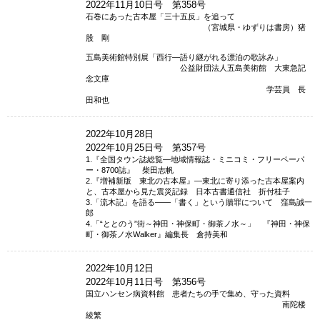
2022年11月10日号 第358号
石巻にあった古本屋「三十五反」を追って
（宮城県・ゆずりは書房）猪
股 剛
五島美術館特別展「西行―語り継がれる漂泊の歌詠み」
公益財団法人五島美術館 大東急記
念文庫
学芸員 長
田和也
2022年10月28日
2022年10月25日号 第357号
1.『全国タウン誌総覧―地域情報誌・ミニコミ・フリーペーパ
ー・8700誌』 柴田志帆
2.『増補新版 東北の古本屋』―東北に寄り添った古本屋案内
と、古本屋から見た震災記録 日本古書通信社 折付桂子
3.「流木記」を語る――「書く」という贖罪について 窪島誠一
郎
4.「“ととのう”街～神田・神保町・御茶ノ水～」 『神田・神保
町・御茶ノ水Walker』編集長 倉持美和
2022年10月12日
2022年10月11日号 第356号
国立ハンセン病資料館 患者たちの手で集め、守った資料
南陀楼
綾繁