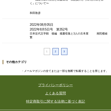
く』について〜
和田敦彦
2022年08月05日
2022年8月5日号 第352号
日本近代文学館 後編 蔵書収集と3人の古本屋 南陀楼綾
繁
1
2
3
その他カテゴリ
・メールマガジンの全てまたは一部を無断で転載することを禁じます。
プライバシーポリシー
よくある質問
特定商取引に関する法律に基づく表記