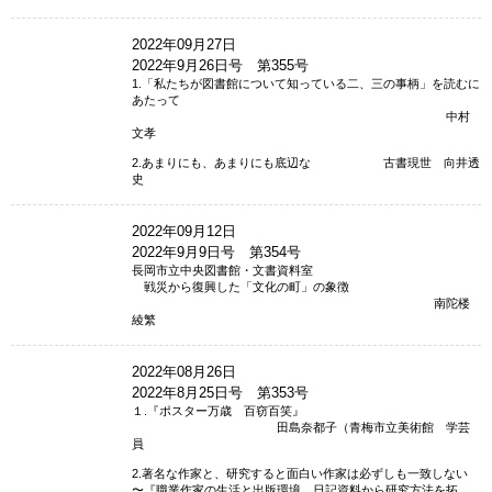
2022年09月27日
2022年9月26日号 第355号
1.「私たちが図書館について知っている二、三の事柄」を読むに
あたって
中村
文孝
2.あまりにも、あまりにも底辺な 古書現世 向井透
史
2022年09月12日
2022年9月9日号 第354号
長岡市立中央図書館・文書資料室
戦災から復興した「文化の町」の象徴
南陀楼
綾繁
2022年08月26日
2022年8月25日号 第353号
１.『ポスター万歳 百窃百笑』
田島奈都子（青梅市立美術館 学芸
員
2.著名な作家と、研究すると面白い作家は必ずしも一致しない
〜『職業作家の生活と出版環境 日記資料から研究方法を拓