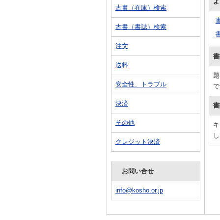
よ
古書（在庫）検索
古書（書誌）検索
注文
書
送料
題
安全性、トラブル
で
決済
書
その他
キ
し
クレジット決済
お問い合せ
info@kosho.or.jp