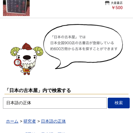
で読んでいただきたいので、OPPで透明カバーを巻いて、発
大釜書店
送します（簡単に取れますし、本体に直接、接着しないので、
￥500
跡が残ることもありません）。ご了解ください。本の中身に問
題はありません。2009年発行・5刷。ページ・カバー破れ、落
丁、書き込みはありません。クリックポスト（追跡可能）で、
即時発送します。宜しくお願いします。
「日本の古本屋」内で検索する
ホーム
研究者
日本語の正体