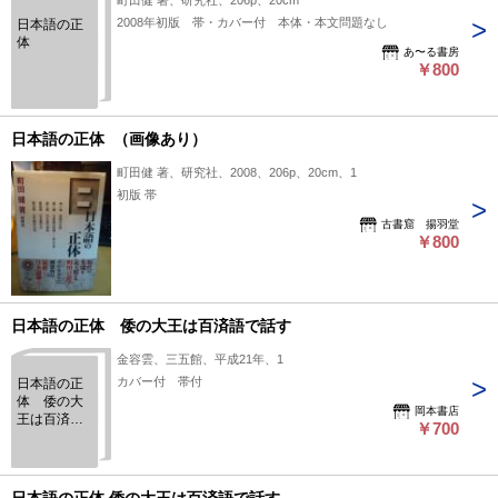
町田健 著、研究社、206p、20cm
2008年初版 帯・カバー付 本体・本文問題なし
日本語の正
体
あ〜る書房
￥800
日本語の正体 （画像あり）
町田健 著、研究社、2008、206p、20cm、1
初版 帯
古書窟 揚羽堂
￥800
日本語の正体 倭の大王は百済語で話す
金容雲、三五館、平成21年、1
カバー付 帯付
日本語の正
体 倭の大
岡本書店
王は百済語
￥700
で話す