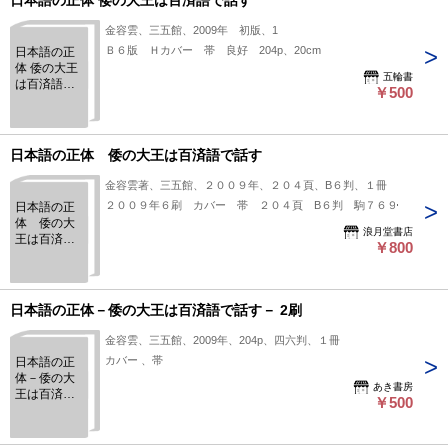
日本語の正体 倭の大王は百済語で話す
金容雲、三五館、2009年 初版、1
Ｂ６版 Ｈカバー 帯 良好 204p、20cm
日本語の正
体 倭の大王
五輪書
は百済語で
￥500
話す
日本語の正体 倭の大王は百済語で話す
金容雲著、三五館、２００９年、２０４頁、B６判、１冊
２００９年６刷 カバー 帯 ２０４頁 B６判 駒７６９
日本語の正
体 倭の大
浪月堂書店
王は百済語
￥800
で話す
日本語の正体－倭の大王は百済語で話す－ 2刷
金容雲、三五館、2009年、204p、四六判、１冊
カバー 、帯
日本語の正
体－倭の大
あき書房
王は百済語
￥500
で話す－ 2
刷