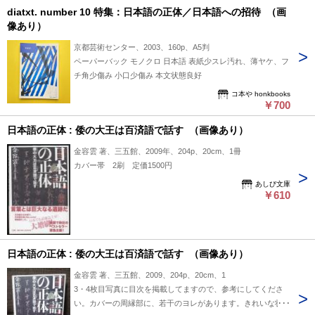
diatxt. number 10 特集：日本語の正体／日本語への招待 （画
像あり）
京都芸術センター、2003、160p、A5判
ペーパーバック モノクロ 日本語 表紙少スレ汚れ、薄ヤケ、フ
チ角少傷み 小口少傷み 本文状態良好
コ本や honkbooks
￥700
日本語の正体 : 倭の大王は百済語で話す （画像あり）
金容雲 著、三五館、2009年、204p、20cm、1冊
カバー帯 2刷 定価1500円
あしび文庫
￥610
日本語の正体 : 倭の大王は百済語で話す （画像あり）
金容雲 著、三五館、2009、204p、20cm、1
3・4枚目写真に目次を掲載してますので、参考にしてくださ
い。カバーの周縁部に、若干のヨレがあります。きれいな状態