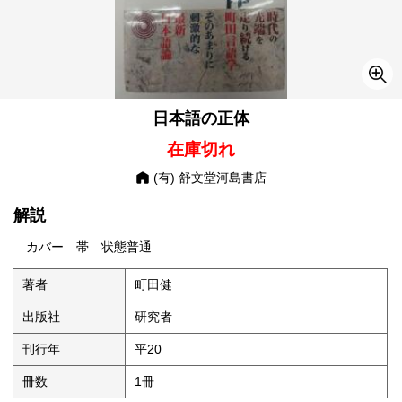
日本語の正体
在庫切れ
(有) 舒文堂河島書店
解説
カバー 帯 状態普通
著者
町田健
出版社
研究者
刊行年
平20
冊数
1冊