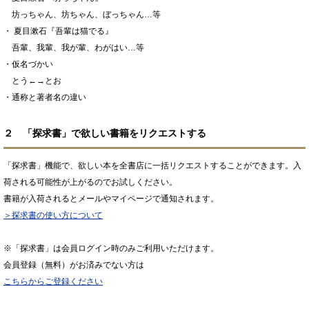
坊っちゃん、坊ちゃん、ぼっちゃん…等
・ 夏目漱石『吾輩は猫でる』
吾輩、我輩、我が輩、わがはい…等
・仮名づかい
とう←→とお
・通称と著者名の違い
２ 「探求書」で欲しい書籍をリクエストする
「探求書」機能で、欲しい本を全書店に一括リクエストすることができます。入
荷される可能性が上がるのでお試しください。
書籍が入荷されるとメールやマイページで通知されます。
＞探求書の使い方について
※「探求書」は会員ログイン時のみご利用いただけます。
会員登録（無料）がお済みでない方は
こちらからご登録ください