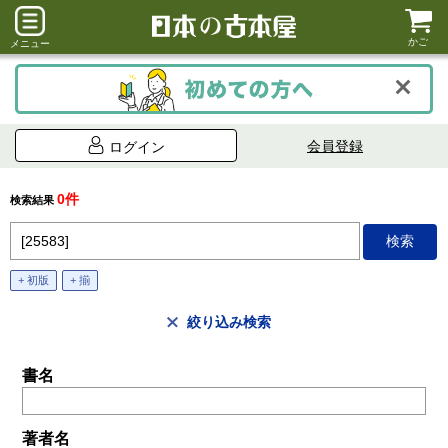
かご
メニュー
会員登録
ログイン
0件
検索結果
+ 初版
+ 揃
絞り込み検索
書名
著者名