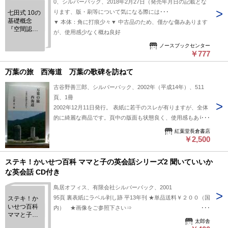
0、シルバーバック、2018年2月27日（発売年月日の記載とな
ります、版・刷等について気になる際には･･･
七田式 10の
基礎概念
▼ 本体：角に打痕少々▼ 中古品のため、僅かな傷みあります
『空間認
が、使用感少なく概ね良好
識』 34歳?
(シールを使
ノースブックセンター
￥777
って楽しく
学ぶ!)
万葉の旅 西海道 万葉の歌碑を訪ねて
古谷野善三郎、シルバーバック、2002年（平成14年）、511
頁、1冊
2002年12月11日発行。 表紙に若干のスレが有りますが、全体
的に綺麗な商品です。頁中の版面も状態良く、使用感もありま
せん。
紅葉堂長倉書店
￥2,500
ステキ！かいせつ百科 ママと子の英会話シリーズ2 聞いていいか
な英会話 CD付き
鳥居オフィス、有限会社シルバーバック、2001
95頁 裏表紙にラベル剥し跡 平13年刊 ★単品送料￥２００（国
ステキ！か
いせつ百科
内） ★画像をご参照下さい⇒
ママと子の
https://www.dropbox.com/s/7cdlti2rqshli5l/18852.jpg?dl=0
太郎舎
英会話シリ