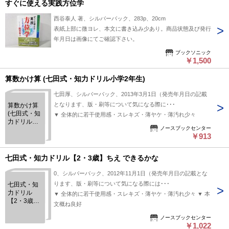
具のシルバ
すぐに使える実践方位学
ーバック 幼
稚園 小学校
西谷泰人 著、シルバーバック、283p、20cm
入園 入学 お
表紙上部に微ヨレ、本文に書き込み少あり。商品状態及び発行
祝い プレゼ
年月日は画像にてご確認下さい。
ント 準備 足
し算 足算
ブックソニック
￥1,500
算数かけ算 (七田式・知力ドリル小学2年生)
七田厚、シルバーバック、2013年3月1日（発売年月日の記載
となります、版・刷等について気になる際に･･･
算数かけ算
(七田式・知
▼ 全体的に若干使用感・スレキズ・薄ヤケ・薄汚れ少々
力ドリル小
ノースブックセンター
学2年生)
￥913
七田式・知力ドリル【2・3歳】ちえ できるかな
0、シルバーバック、2012年11月1日（発売年月日の記載とな
ります、版・刷等について気になる際には･･･
七田式・知
力ドリル
▼ 全体的に若干使用感・スレキズ・薄ヤケ・薄汚れ少々 ▼ 本
【2・3歳】
文概ね良好
ちえ できる
かな
ノースブックセンター
￥1,022