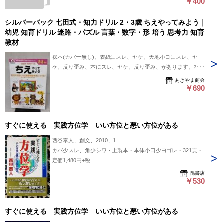
￥400
ーズ2 聞い
ていいかな
英会話 CD付
シルバーバック 七田式・知力ドリル 2・3歳 ちえやってみよう｜
き
幼児 知育ドリル 迷路・パズル 言葉・数字・形 培う 思考力 知育
教材
裸本(カバー無し)。表紙にスレ、ヤケ、天地小口にスレ、ヤ
ケ、反り歪み、本にスレ、ヤケ、反り歪み、があります。本を
読むことに支障はございません。※注意事項※■毎商品チェッ
あきやま商会
ク後出品しておりますが、中古品ということもあり、多少の書
￥690
き込み等のチェック漏れがあった際はご容赦下さい。■付録等
の付属品がある商品の場合、記載されていない物は『付属な
し』とご理解下さい。■併売販売をしているため、在庫切れの
すぐに使える 実践方位学 いい方位と悪い方位がある
場合はキャンセルとなります。予めご了承ください。
西谷泰人、創文、2010、1
カバ少スレ、角少シワ・上製本・本体小口少ヨゴレ・321頁・
定価1,480円+税
鴨書店
￥530
すぐに使える 実践方位学 いい方位と悪い方位がある