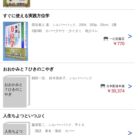
すぐに使える実践方位学
西谷泰人 著、シルバーバック、2004、283p、20cm、1冊
2版9刷 カバー少ヤケ・少イタミ 地少スレ
一心堂書店
￥770
おおかみと７ひきのこやぎ
鶴田一浩、 鈴木美奈子、シルバーバック
おおかみと
古本配達本舗
７ひきのこ
￥30,374
やぎ
人生ちよつといつぷく
藤原誓二、シルバーバツク、平１６
識語 著名・落款 カバー
人生ちよつ