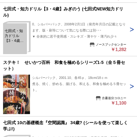
七田式・知力ドリル【3・4歳】みぎのう (七田式NEW知力ドリ
ル)
0、シルバーバック、2008年2月1日（発売年月日の記載となり
ます、版・刷等について気になる際には別･･･
七田式・知
力ドリル
▼ 全体的に若干使用感・スレキズ・薄ヤケ・薄汚れ少々
【3・4歳】
ノースブックセンター
みぎのう (七
￥1,282
田式NEW知
力ドリル)
ステキ！ せいかつ百科 和食を極めるシリーズ1-5（全５冊セ
ット）
シルバーバック、2001.10、各45ｐ、18cm/18ｃｍ
煮る、焼く、炒める、揚げる、和える、和食を極める５冊セッ
ト。
古書追分コロニー
￥1,100
七田式 10の基礎概念『空間認識』 34歳? (シールを使って楽しく
学ぶ!)