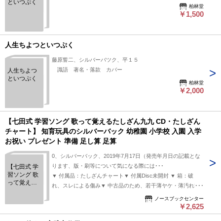
といつぷく
柏林堂
￥1,500
人生ちよつといつぷく
藤原誓二、シルバーバツク、平１５
識語 著名・落款 カバー
人生ちよつ
といつぷく
柏林堂
￥2,000
【七田式 学習ソング 歌って覚えるたしざん九九 CD・たしざん
チャート】 知育玩具のシルバーバック 幼稚園 小学校 入園 入学
お祝い プレゼント 準備 足し算 足算
0、シルバーバック、2019年7月17日（発売年月日の記載とな
ります、版・刷等について気になる際には･･･
【七田式 学
習ソング 歌
▼ 付属品：たしざんチャート▼ 付属Disc未開封 ▼ 箱：破
って覚える
れ、スレによる傷み▼ 中古品のため、若干薄ヤケ・薄汚れ等
たしざん九
使用感あり
九 CD・たし
ノースブックセンター
￥2,625
ざんチャー
ト】 知育玩