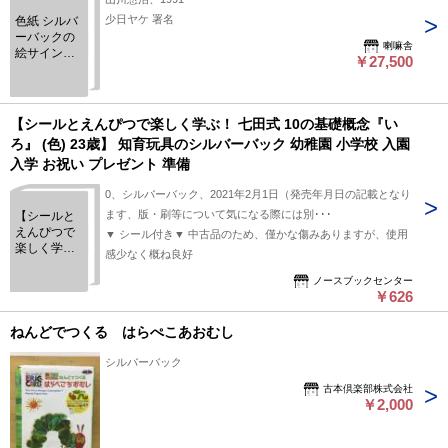
少日ヤケ 署名
色紙 シルバ
ーバックの
喇嘛舎
絵サインペ
￥27,500
ン
【シールとえんぴつで楽しく学ぶ！ 七田式 10の基礎概念『い
ろ』 (色) 23歳】 知育玩具のシルバーバック 幼稚園 小学校 入園
入学 お祝い プレゼント 準備
0、シルバーバック、2021年2月1日（発売年月日の記載となり
ます、版・刷等について気になる際には別･･･
【シールと
えんぴつで
▼ シール付き▼ 中古品のため、僅かな傷みありますが、使用
楽しく学
感少なく概ね良好
ぶ！ 七田式
10の基礎概
ノースブックセンター
￥626
念『いろ』
(色) 23歳】
知育玩具の
ねんどでつくる はらぺこあおむし
シルバーバ
ック 幼稚園
シルバーバック
小学校 入園
古本倶楽部株式会社
入学 お祝い
￥2,000
プレゼント
準備