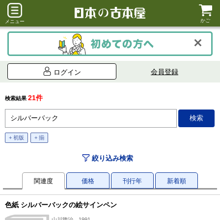
かご
メニュー
会員登録
ログイン
21件
検索結果
+ 初版
+ 揃
絞り込み検索
関連度
価格
刊行年
新着順
色紙 シルバーバックの絵サインペン
山川惣治、1991