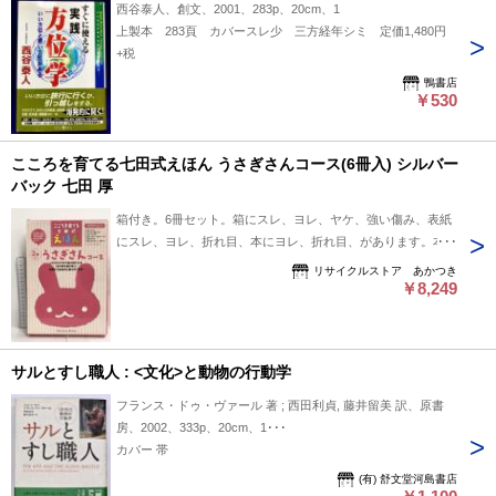
西谷泰人、創文、2001、283p、20cm、1
上製本 283頁 カバースレ少 三方経年シミ 定価1,480円
+税
鴨書店
￥530
こころを育てる七田式えほん うさぎさんコース(6冊入) シルバー
バック 七田 厚
箱付き。6冊セット。箱にスレ、ヨレ、ヤケ、強い傷み、表紙
にスレ、ヨレ、折れ目、本にヨレ、折れ目、があります。本を
読むことに支障はございません。※注意事項※■商品・状態は
リサイクルストア あかつき
コンディションガイドラインに基づき、判断・出品されており
￥8,249
ます。■付録等の付属品がある商品の場合、記載されていない
物は『付属なし』とご理解下さい。※ ポイント消化 にご利用
ください。
サルとすし職人 : <文化>と動物の行動学
フランス・ドゥ・ヴァール 著 ; 西田利貞, 藤井留美 訳、原書
房、2002、333p、20cm、1･･･
カバー 帯
(有) 舒文堂河島書店