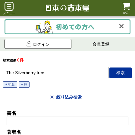
かご
メニュー
会員登録
ログイン
0件
検索結果
+ 初版
+ 揃
絞り込み検索
書名
著者名