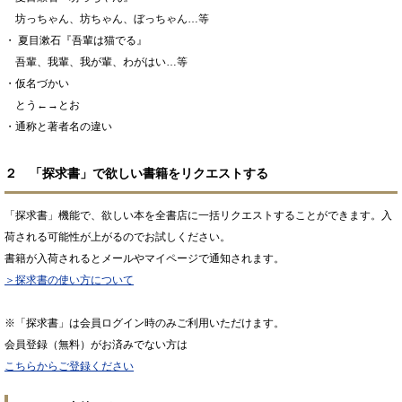
坊っちゃん、坊ちゃん、ぼっちゃん…等
・ 夏目漱石『吾輩は猫でる』
吾輩、我輩、我が輩、わがはい…等
・仮名づかい
とう←→とお
・通称と著者名の違い
２ 「探求書」で欲しい書籍をリクエストする
「探求書」機能で、欲しい本を全書店に一括リクエストすることができます。入
荷される可能性が上がるのでお試しください。
書籍が入荷されるとメールやマイページで通知されます。
＞探求書の使い方について
※「探求書」は会員ログイン時のみご利用いただけます。
会員登録（無料）がお済みでない方は
こちらからご登録ください