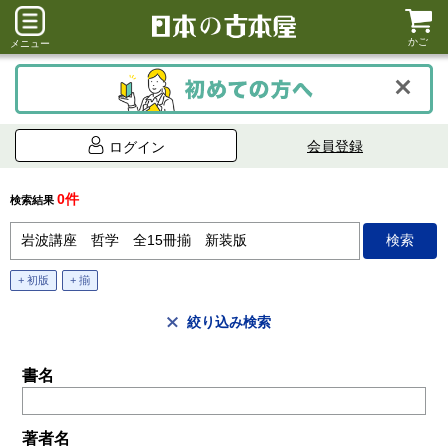
かご
メニュー
会員登録
ログイン
0件
検索結果
+ 初版
+ 揃
絞り込み検索
書名
著者名