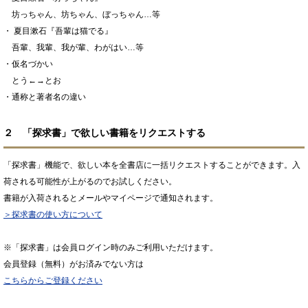
坊っちゃん、坊ちゃん、ぼっちゃん…等
・ 夏目漱石『吾輩は猫でる』
吾輩、我輩、我が輩、わがはい…等
・仮名づかい
とう←→とお
・通称と著者名の違い
２ 「探求書」で欲しい書籍をリクエストする
「探求書」機能で、欲しい本を全書店に一括リクエストすることができます。入
荷される可能性が上がるのでお試しください。
書籍が入荷されるとメールやマイページで通知されます。
＞探求書の使い方について
※「探求書」は会員ログイン時のみご利用いただけます。
会員登録（無料）がお済みでない方は
こちらからご登録ください