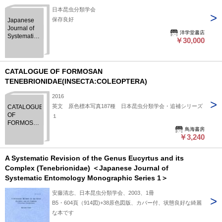
日本昆虫分類学会
保存良好
Japanese
Journal of
洋学堂書店
Systematic
￥30,000
Entomology
日本昆虫分
類学会会
報 Vol.1-
CATALOGUE OF FORMOSAN
18/no.1(1995-
TENEBRIONIDAE(INSECTA:COLEOPTERA)
2012)のうち
Vol.16欠
2016
英文 原色標本写真187種 日本昆虫分類学会・追補シリーズ
CATALOGUE
OF
１
FORMOSAN
鳥海書房
TENEBRIONIDAE(INSECTA:COLEOPTERA)
￥3,240
A Systematic Revision of the Genus Eucyrtus and its
Complex (Tenebrionidae) ＜Japanese Journal of
Systematic Entomology Monographic Series 1＞
安藤清志、日本昆虫分類学会、2003、1冊
B5・604頁（914図)+38原色図版、カバー付、状態良好な綺麗
な本です