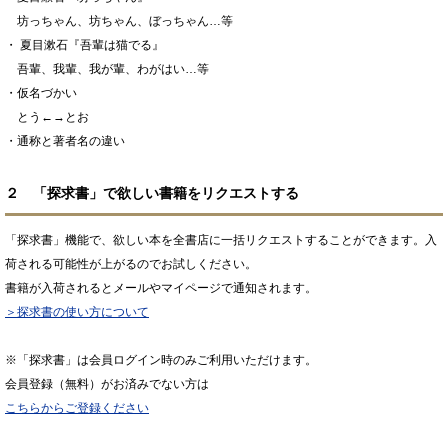
坊っちゃん、坊ちゃん、ぼっちゃん…等
・ 夏目漱石『吾輩は猫でる』
吾輩、我輩、我が輩、わがはい…等
・仮名づかい
とう←→とお
・通称と著者名の違い
２ 「探求書」で欲しい書籍をリクエストする
「探求書」機能で、欲しい本を全書店に一括リクエストすることができます。入
荷される可能性が上がるのでお試しください。
書籍が入荷されるとメールやマイページで通知されます。
＞探求書の使い方について
※「探求書」は会員ログイン時のみご利用いただけます。
会員登録（無料）がお済みでない方は
こちらからご登録ください