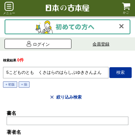
かご
メニュー
会員登録
ログイン
0件
検索結果
+ 初版
+ 揃
絞り込み検索
書名
著者名