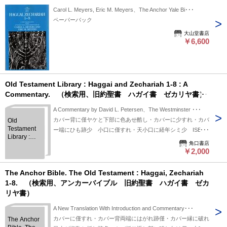
Carol L. Meyers, Eric M. Meyers、The Anchor Yale Bi･･･
ペーパーバック
大山堂書店
￥6,600
Old Testament Library : Haggai and Zechariah 1-8 : A
Commentary. （検索用、旧約聖書 ハガイ書 ゼカリヤ書）
A Commentary by David L. Petersen、The Westminster ･･･
カバー背に僅ヤケと下部に色あせ酷し・カバーに少すれ・カバ
Old
Testament
ー端にひも跡少 小口に僅すれ・天小口に経年シミ少 ISBN
Library :
066421830X ハードカバー
角口書店
Haggai and
￥2,000
Zechariah 1-
8 : A
Commentary.
The Anchor Bible. The Old Testament : Haggai, Zechariah
（検索用、
1-8. （検索用、アンカーバイブル 旧約聖書 ハガイ書 ゼカ
旧約聖書
リヤ書）
ハガイ書
ゼカリヤ
A New Translation With Introduction and Commentary･･･
書）
カバーに僅すれ・カバー背両端にはがれ跡僅・カバー縁に破れ
The Anchor