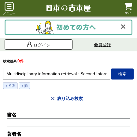
かご
メニュー
会員登録
ログイン
0件
検索結果
+ 初版
+ 揃
絞り込み検索
書名
著者名