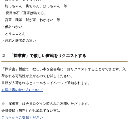
坊っちゃん、坊ちゃん、ぼっちゃん…等
・ 夏目漱石『吾輩は猫でる』
吾輩、我輩、我が輩、わがはい…等
・仮名づかい
とう←→とお
・通称と著者名の違い
２ 「探求書」で欲しい書籍をリクエストする
「探求書」機能で、欲しい本を全書店に一括リクエストすることができます。入
荷される可能性が上がるのでお試しください。
書籍が入荷されるとメールやマイページで通知されます。
＞探求書の使い方について
※「探求書」は会員ログイン時のみご利用いただけます。
会員登録（無料）がお済みでない方は
こちらからご登録ください