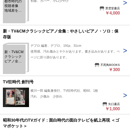
初版、カバー、小口少やけ
都市時代の
視聴者像
景雲堂書店
地域差を支
￥4,000
える要因分
析
新・TV&CMクラシックピアノ全集 : やさしいピアノ・ソロ : 保
存版
デプロ 編著、デプロ、191p、31cm
使用感、汚れ傷みとヤケがあります。書き込みがあります。ペ
新・TV&CM
クラシック
ージに折り跡があります。
ピアノ全集 :
不死鳥BOOKS
やさしいピ
￥300
アノ・ソロ :
保存版
TV狂時代 創刊号
横川一郎 編集兼発行、TV狂時代社、昭60、1枚
汚れ 少傷み 少折れ
矢口書店
￥1,000
昭和30年代のTVガイド : 面白時代の面白テレビを紙上再現 ＜ゴ
マポケット＞