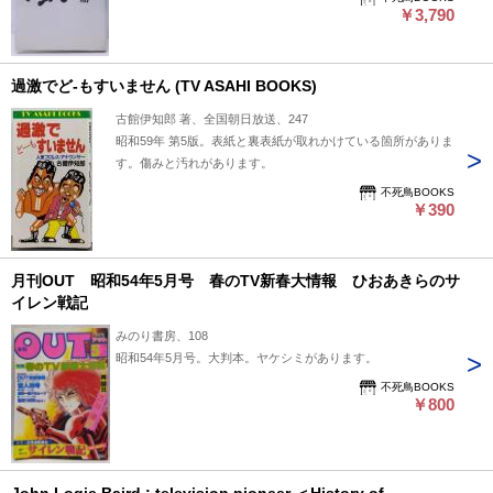
￥3,790
過激でど-もすいません (TV ASAHI BOOKS)
古館伊知郎 著、全国朝日放送、247
昭和59年 第5版。表紙と裏表紙が取れかけている箇所がありま
す。傷みと汚れがあります。
不死鳥BOOKS
￥390
月刊OUT 昭和54年5月号 春のTV新春大情報 ひおあきらのサ
イレン戦記
みのり書房、108
昭和54年5月号。大判本。ヤケシミがあります。
不死鳥BOOKS
￥800