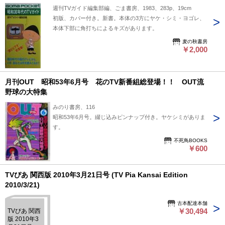
週刊TVガイド編集部編、ごま書房、1983、283p、19cm
初版、カバー付き。新書。本体の3方にヤケ・シミ・ヨゴレ、
本体下部に角打ちによるキズがあります。
麦の秋書房
￥2,000
月刊OUT 昭和53年6月号 花のTV新番組総登場！！ OUT流
野球の大特集
みのり書房、116
昭和53年6月号。綴じ込みピンナップ付き。ヤケシミがありま
す。
不死鳥BOOKS
￥600
TVぴあ 関西版 2010年3月21日号 (TV Pia Kansai Edition
2010/3/21)
古本配達本舗
￥30,494
TVぴあ 関西
版 2010年3