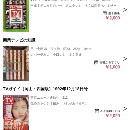
平成３年１０月カバー 天に小シミ、本文は問題ありません
虔十書店
￥2,000
商業テレビの知識
田中史郎 著、宝文館、昭33、253p、19cm
カバー傷み大 小口シミ 本文良好
古書からすうり
￥1,000
TVガイド（岡山・四国版）1992年12月18日号
東京ニュース通信社、212
強めのヤケシミ傷み、汚れがあります。
不死鳥BOOKS
￥2,020