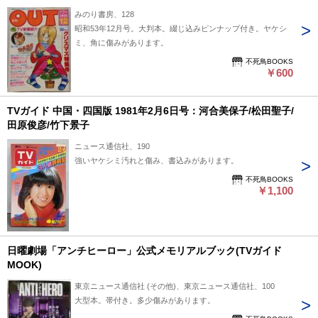
みのり書房、128
昭和53年12月号。大判本。綴じ込みピンナップ付き。ヤケシ
ミ、角に傷みがあります。
不死鳥BOOKS
￥600
TVガイド 中国・四国版 1981年2月6日号：河合美保子/松田聖子/
田原俊彦/竹下景子
ニュース通信社、190
強いヤケシミ汚れと傷み、書込みがあります。
不死鳥BOOKS
￥1,100
日曜劇場「アンチヒーロー」公式メモリアルブック(TVガイド
MOOK)
東京ニュース通信社 (その他)、東京ニュース通信社、100
大型本。帯付き。多少傷みがあります。