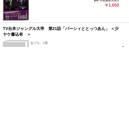
不死鳥BOOKS
￥1,650
TV台本ジャングル大帝 第21話「バーシィととっつあん」 ＜少
ヤケ書込有 ＞
虫プロ、1冊
少ヤケ書込有
TV台本ジャ
ングル大
中野書店
帝 第21話
￥8,400
「バーシィ
ととっつあ
ん」 ＜少ヤ
ケ書込有
TVドラマTeacups : ゲームDVDフォトブック ＜別冊Junon＞
＞
主婦と生活社 アートプレスト、65p、30cm
キズ・ヨゴレ
TVドラマ
Teacups : ゲ
ライト古書店
ームDVDフ
￥1,000
ォトブック
＜別冊
Junon＞
1
2
3
4
次へ>>