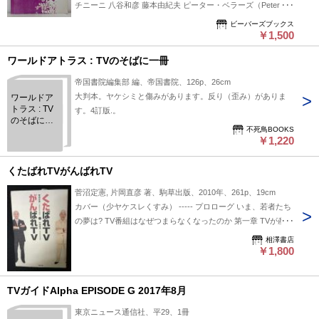
チニーニ 八谷和彦 藤本由紀夫 ピーター・ベラーズ（Peter
Bellars） アレスデール・ダンカン（Alasdair Duncan） グレゴ
ビーバーズブックス
リー・マース（Gregory Maass） イアン・ヘイグ（Ian Haig）
￥1,500
√R（ユニット） ほか
ワールドアトラス : TVのそばに一冊
帝国書院編集部 編、帝国書院、126p、26cm
大判本。ヤケシミと傷みがあります。反り（歪み）がありま
ワールドア
トラス : TV
す。4訂版.。
のそばに一
不死鳥BOOKS
冊
￥1,220
くたばれTVがんばれTV
菅沼定憲, 片岡直彦 著、駒草出版、2010年、261p、19cm
カバー（少ヤケスレくすみ） ----- プロローグ いま、若者たち
の夢は? TV番組はなぜつまらなくなったのか 第一章 TVが産声
を上げた日 『テレビ・夢・未来』 すべては生放送から始まっ
相澤書店
た 日本のTVに影響を与えた五つの出来事 皇太子殿下ご成婚パ
￥1,800
レード/東京オリンピック/アポロ一一号で宇宙飛行士三人が月
に上陸 連合赤軍・浅間山荘事件/アメリカ、同時多発テロ 第二
TVガイドAlpha EPISODE G 2017年8月
章 放送作家の軌跡――片岡直彦 脚本家修業 力道山の思い出
クレージーキャッツの『ミュージック・パラダイス』 作家に
東京ニュース通信社、平29、1冊