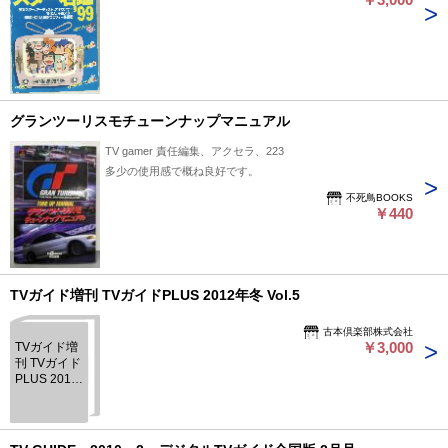
グランツーリスモチューンナップマニュアル
TV gamer 責任編集、アクセラ、223
多少の使用感で概ね良好です。
不死鳥BOOKS
￥440
TVガイド増刊 TVガイドPLUS 2012年冬 Vol.5
古本倶楽部株式会社
￥3,000
TVガイド増
刊 TVガイド
PLUS 2012
年冬 Vol.5