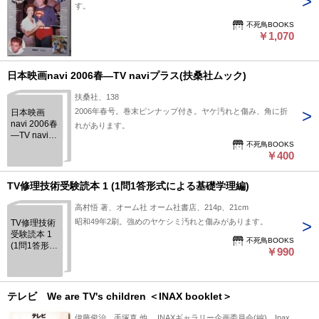
す。
不死鳥BOOKS
￥1,070
日本映画navi 2006春―TV naviプラス(扶桑社ムック)
扶桑社、138
2006年春号。巻末ピンナップ付き。ヤケ汚れと傷み、角に折
日本映画
navi 2006春
れがあります。
―TV naviプ
不死鳥BOOKS
ラス(扶桑社
￥400
ムック)
TV修理技術受験読本 1 (1問1答形式による基礎学理編)
高村悟 著、オーム社 オーム社書店、214p、21cm
昭和49年2刷。強めのヤケシミ汚れと傷みがあります。
TV修理技術
受験読本 1
不死鳥BOOKS
(1問1答形式
￥990
による基礎
学理編)
テレビ We are TV's children ＜INAX booklet＞
伊藤俊治、手塚真 他 、INAXギャラリー企画委員会(編)、Inax