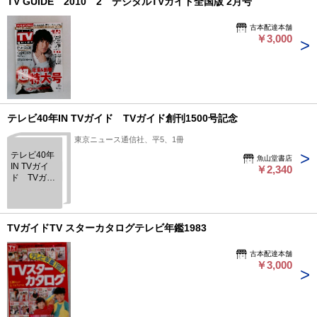
TV GUIDE 2010 2 デジタルTVガイド全国版 2月号
古本配達本舗
￥3,000
テレビ40年IN TVガイド TVガイド創刊1500号記念
東京ニュース通信社、平5、1冊
テレビ40年
魚山堂書店
IN TVガイ
￥2,340
ド TVガイ
ド創刊1500
号記念
TVガイドTV スターカタログテレビ年鑑1983
古本配達本舗
￥3,000