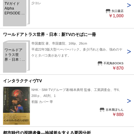
とってTVは仮の宿? 『小さな旅』のテーマ曲 サインはV フォ
少ヨレ
TVガイド
ーリーブスの伝説 深夜のゲリラ番組——『3時ショー』 キー
Alpha
矢口書店
ポイントは午後一一時/夜のバレーボール大会/ミス・ブス・コ
EPISODE G
￥1,000
2017年8月
ンテスト 逃げられ亭主コンテスト/夜の水泳大会/ラスト秘話
ヤマハ世界歌謡祭 グランプリをとればミリオンセラー/異色の
スター誕生/井上陽水のこと 有名スターの青春時代 水谷良重と
ワールドアトラス世界・日本 : 新TVのそばに一冊
親の七光り娘たち/小林旭/西郷輝彦/小川知子/石坂浩二 第三章
放送作家の軌跡―菅沼定憲 TVは朝からエレキ・サウンド 『ヤ
帝国書院 著、帝国書院、166p、26cm
ング720』/七〇年代の若者にとってあこがれの仕事とは/アメ
平成22年3版大型ペーパーバック。多少汚れと傷み、強めのヤ
ワールドア
トラス世
リカ帰り青年の光と影 『11PM』の時代 TVが生んだ二人の天
ケとタバコ臭があります。
界・日本 : 新
才-向田邦子と井上ひさし 異才・田原総一朗 嫉妬されたTVデ
不死鳥BOOKS
TVのそばに
ィレクター/TVにタブーはない/田原総一朗は番組司会者ではな
￥870
一冊
い。 『サンデープロジェクト』はなぜ終了したのか 第四章
TVの未来 今のTVはすべてCM? TV番組のメリットは何か/付和
インタラクティヴTV
雷同するTVファン TVへの興味がなぜ薄くなったのか 日常に
NHK・SIM-TVグループ著/橋本典明 監修、工業調査会、平6、
埋没したTV番組/謙虚さがないTVスタッフ/知恵にお金を払い
200ｐ、A5判、1
たがらない習慣 ヤラセはわるいことなのか TVに未来はあるの
初版 カバー 帯
か パーキンソンの法則/文化と文明の違い/放送の多チャンネル
化/アナログからデジタルへ/ 映像のデジタル化はまずハードか
古本屋ぽらん
￥880
ら見えないものを見せる/CGの進歩 がんばれTV
都市時代の視聴者像―地域差を支える要因分析