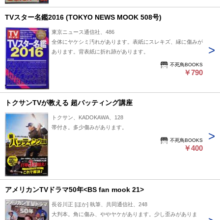
TVスター名鑑2016 (TOKYO NEWS MOOK 508号)
東京ニュース通信社、486
全体にヤケシミ汚れがあります。表紙にスレキズ、縁に傷みが
あります。背表紙に折れ跡があります。
不死鳥BOOKS
￥790
トクサンTVが教える 超バッティング講座
トクサン、KADOKAWA、128
帯付き。多少傷みがあります。
不死鳥BOOKS
￥400
アメリカンTVドラマ50年<BS fan mook 21>
長谷川正 [ほか] 執筆、共同通信社、248
大判本。角に傷み、ややヤケがあります。少し歪みがありま