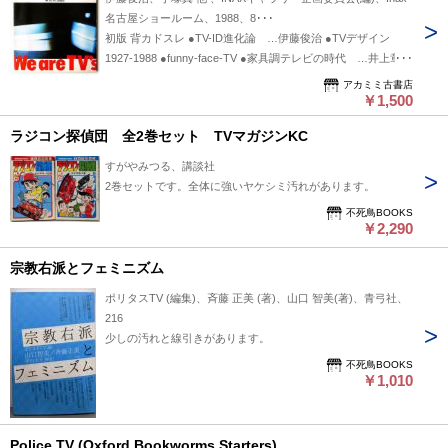
名古屋ショールーム、1988、8･･･
初版 背カドスレ ●TV-ID進化論 …伊藤俊治 ●TVデザイン
1927-1988 ●funny-face-TV ●家具調テレビの時代 …井上章一
●TVイメージ ●世界のテレビ …金坂留美子 ●designer's TV ●
アカミミ古書店
対談：TVの未来を考える …泉麻人×手塚真×（司会）三留ま
￥1,500
ゆみ ●TV-新世紀 …杉田敦 ●Jack in TV …岩井俊
ラジコン探偵団 全2巻セット TVマガジンKC
●MUSEUM & GARALLERY …中山修一ほか ●連載技術とデザ
イン（1）近代工業技術と意匠 …坂本賢三 ●新機能主義デザ
すがやみつる、講談社
イン（1）スピン・オフ …柏木博 ●products report /
2巻セットです。全体に強いヤケシミ汚れがあります。
design&designers: 1病院の壁の向うにデザインの原点があっ
不死鳥BOOKS
た …大竹昭子
￥2,290
宗教右派とフェミニズム
ポリタスTV (編集)、斉藤 正美 (著)、山口 智美(著)、青弓社、
216
少しの汚れと線引きがあります。
不死鳥BOOKS
￥1,010
Police TV (Oxford Bookworms Starters)