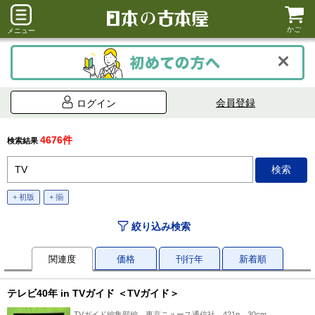
かご
メニュー
会員登録
ログイン
4676件
検索結果
+ 初版
+ 揃
絞り込み検索
関連度
価格
刊行年
新着順
テレビ40年 in TVガイド ＜TVガイド＞
TVガイド編集部編、東京ニュース通信社、421p、30cm