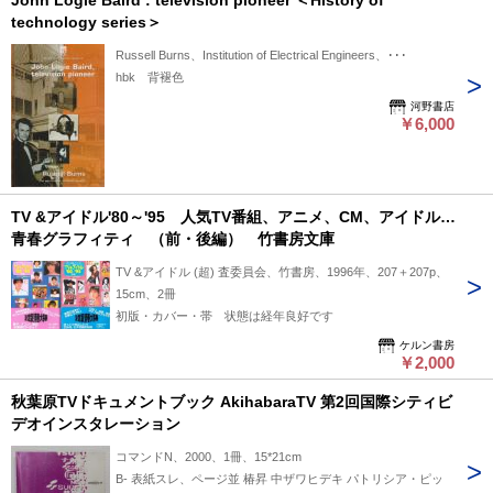
John Logie Baird : television pioneer ＜History of
technology series＞
Russell Burns、Institution of Electrical Engineers、･･･
hbk 背褪色
河野書店
￥6,000
TV &アイドル'80～'95 人気TV番組、アニメ、CM、アイドル…
青春グラフィティ （前・後編） 竹書房文庫
TV &アイドル (超) 査委員会、竹書房、1996年、207＋207p、
15cm、2冊
初版・カバー・帯 状態は経年良好です
ケルン書房
￥2,000
秋葉原TVドキュメントブック AkihabaraTV 第2回国際シティビ
デオインスタレーション
コマンドN、2000、1冊、15*21cm
B- 表紙スレ、ページ並 椿昇 中ザワヒデキ パトリシア・ピッ