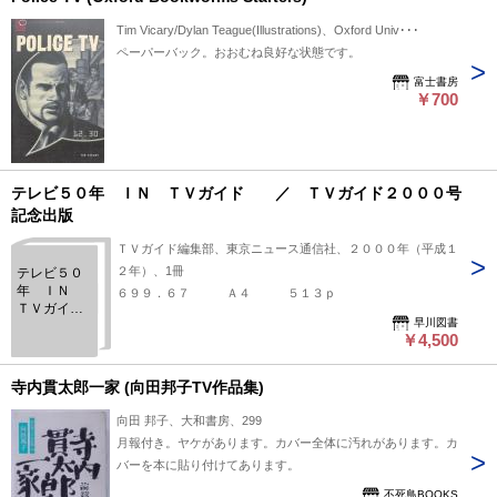
Tim Vicary/Dylan Teague(Illustrations)、Oxford Univ･･･
ペーパーバック。おおむね良好な状態です。
富士書房
￥700
テレビ５０年 ＩＮ ＴＶガイド ／ ＴＶガイド２０００号
記念出版
ＴＶガイド編集部、東京ニュース通信社、２０００年（平成１
２年）、1冊
テレビ５０
年 ＩＮ
６９９．６７ Ａ４ ５１３ｐ
ＴＶガイ
早川図書
ド ／
￥4,500
ＴＶガイド
２０００号
記念出版
寺内貫太郎一家 (向田邦子TV作品集)
向田 邦子、大和書房、299
月報付き。ヤケがあります。カバー全体に汚れがあります。カ
バーを本に貼り付けてあります。
不死鳥BOOKS