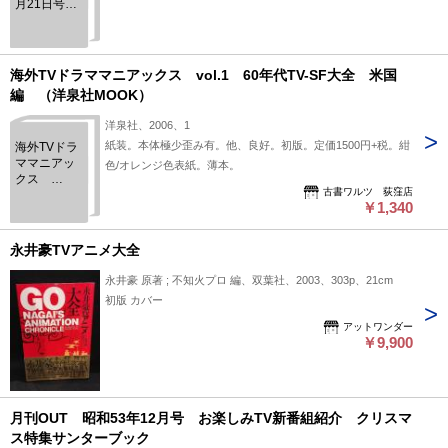
月21日号
(TV Pia
Kansai
Edition
2010/3/21)
海外TVドラママニアックス vol.1 60年代TV-SF大全 米国
編 （洋泉社MOOK）
洋泉社、2006、1
紙装。本体極少歪み有。他、良好。初版。定価1500円+税。紺
海外TVドラ
ママニアッ
色/オレンジ色表紙。薄本。
クス
古書ワルツ 荻窪店
vol.1 60年
￥1,340
代TV-SF大
全 米国
編 （洋泉
永井豪TVアニメ大全
社MOOK）
永井豪 原著 ; 不知火プロ 編、双葉社、2003、303p、21cm
初版 カバー
アットワンダー
￥9,900
月刊OUT 昭和53年12月号 お楽しみTV新番組紹介 クリスマ
ス特集サンターブック