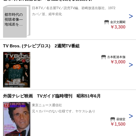
日本TV／名古屋TV／読売TV編、岩崎放送出版社、1972
カバ／並、経年劣化
都市時代の
視聴者像―
金沢文圃閣
地域差を支
￥3,300
える要因分
析
TV Bros. (テレビブロス) 2週間TV番組
古本配達本舗
￥3,000
外国テレビ映画 TVガイド臨時増刊 昭和51年6月
東京ニュース通信社
元々カバーのない仕様です、ヤケスレあり
昼猫堂
￥1,500