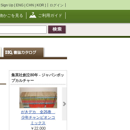
Sign Up [
ENG
|
CHN
|
KOR
]
ログイン
物かごを見る
ご利用ガイド
集英社創立80年 - ジャパンポッ
プカルチャー
がきデカ 全26巻
少年チャンピオンコ
ミックス
￥22,000
週刊少年ジャンプ 1
銀河鉄道999 