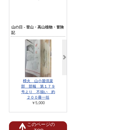
985年7月1日号
揃 松本零士
￥5,500
画報社ヒット
クス
￥8,00
山の日 - 登山・高山植物・冒険
記
吉野・熊野信
究 ＜山岳宗
榾火 山小屋倶楽
汽車旅行 甲斐廻手
叢書 4
部 部報 第１７９
引 -附り 身延・御
￥3,30
号より 不揃い 約
嶽・富士登山案内-
２００冊一括
￥30,000
￥5,000
このページの