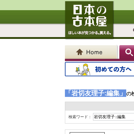
「岩切友理子:編集」
の
検索ワード：