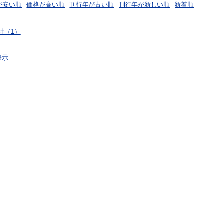
が安い順
価格が高い順
刊行年が古い順
刊行年が新しい順
新着順
社（1）
表示