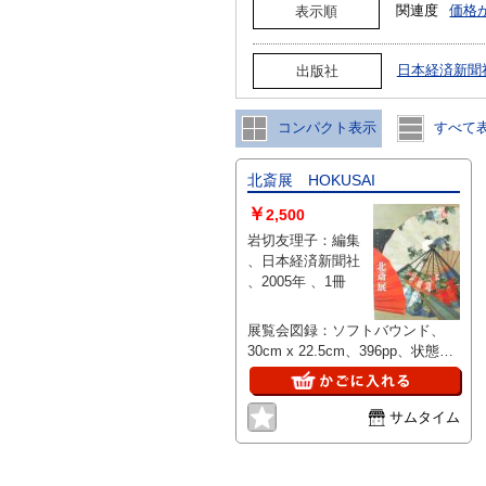
関連度
価格
表示順
日本経済新聞
出版社
コンパクト表示
すべて
北斎展 HOKUSAI
￥
2,500
岩切友理子：編集
、日本経済新聞社
、2005年 、1冊
展覧会図録：ソフトバウンド、
30cm x 22.5cm、396pp、状態：
並
サムタイム