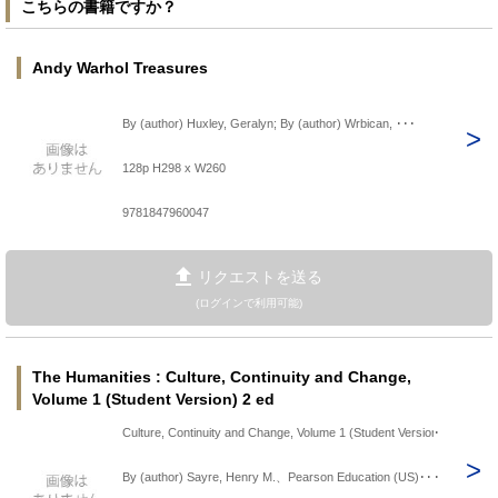
こちらの書籍ですか？
Andy Warhol Treasures
By (author) Huxley, Geralyn; By (author) Wrbican, ･･･
128p H298 x W260
9781847960047
リクエストを送る
(ログインで利用可能)
The Humanities : Culture, Continuity and Change,
Volume 1 (Student Version) 2 ed
Culture, Continuity and Change, Volume 1 (Student Version)
By (author) Sayre, Henry M.、Pearson Education (US)･･･