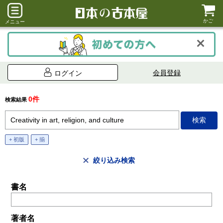
かご
メニュー
会員登録
ログイン
0件
検索結果
+ 初版
+ 揃
絞り込み検索
書名
著者名