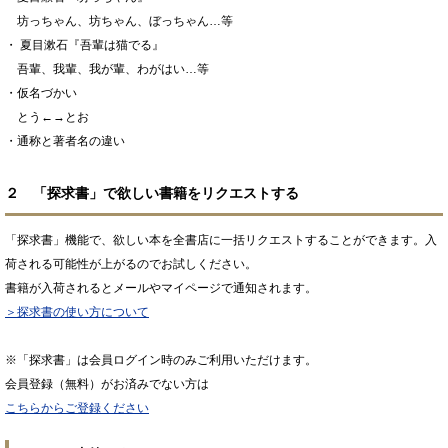
坊っちゃん、坊ちゃん、ぼっちゃん…等
・ 夏目漱石『吾輩は猫でる』
吾輩、我輩、我が輩、わがはい…等
・仮名づかい
とう←→とお
・通称と著者名の違い
２ 「探求書」で欲しい書籍をリクエストする
「探求書」機能で、欲しい本を全書店に一括リクエストすることができます。入
荷される可能性が上がるのでお試しください。
書籍が入荷されるとメールやマイページで通知されます。
＞探求書の使い方について
※「探求書」は会員ログイン時のみご利用いただけます。
会員登録（無料）がお済みでない方は
こちらからご登録ください