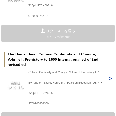
720p H276 x W216
9780205782154
リクエストを送る
(ログインで利用可能)
The Humanities : Culture, Continuity and Change,
Volume I: Prehistory to 1600 International ed of 2nd
revised ed
Culture, Continuity and Change, Volume I: Prehistory to 1600
By (author) Sayre, Henry M.、Pearson Education (US)･･･
720p H272 x W215
9780205856350