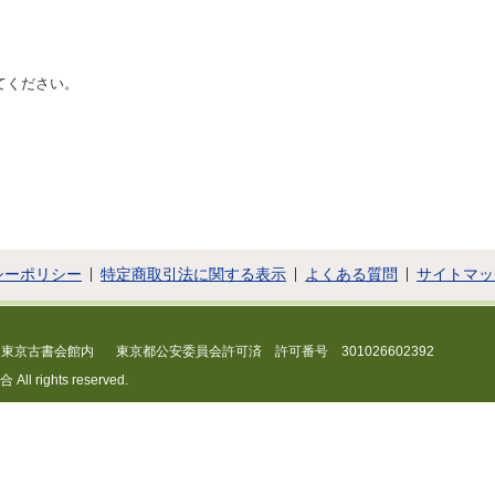
てください。
シーポリシー
特定商取引法に関する表示
よくある質問
サイトマッ
 東京古書会館内
東京都公安委員会許可済 許可番号 301026602392
 rights reserved.