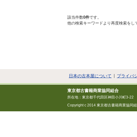
該当件数
0件
です。
他の検索キーワードより再度検索をし
日本の古本屋について
プライバ
東京都古書籍商業協同組合
所在地：東京都千代田区神田小川町3-22
Copyright c 2014 東京都古書籍商業協同組合 All