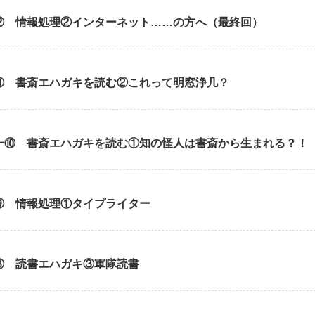
⑫ 情報処理②インターネット……の方へ（最終回）
⑪ 書斎エハガキを読む②これって明窓浄几？
一⑩ 書斎エハガキを読む①知の怪人は書斎から生まれる？！
⑨ 情報処理①タイプライター
⑧ 読書エハガキ③軍隊読書