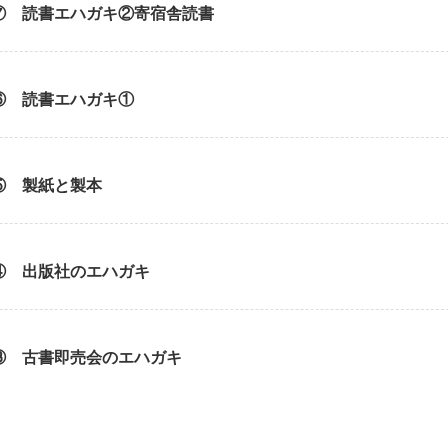
⑦ 読書エハガキ②寄宿舎読書
⑥ 読書エハガキ①
⑤ 製紙と製本
④ 出版社のエハガキ
③ 古書即売会のエハガキ